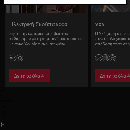
Ηλεκτρική Σκούπα 5000
VX6
Ζήστε την εμπειρία του αβίαστου
Η VX6, χάρη στην εξ
καθαρισμού με τη συμπαγή μας σκούπα
πανεύκολο χειρισμό
με σακούλα. Με ενσωματωμένα
απόδοση τόσο σε χ
αξεσουάρ για ευκολία και ισχυρή
σκληρές επιφάνειες
απορρόφηση σκόνης, εξασφαλίζει
αποτελεσματικό καθαρισμό σε όλες τις
επιφάνειες, με το ευέλικτο ακροφύσιο για
διαφορετικούς τύπους δαπέδων.
Δείτε τα όλα
Δείτε τα όλα
0
undefined