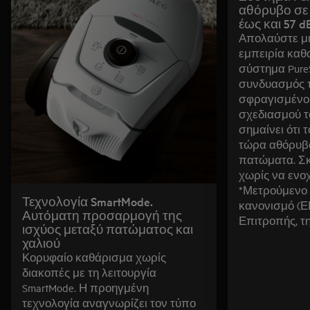
αθόρυβο σε
έως και 57 d
Απολαύστε μ
εμπειρία καθ
σύστημα Pure
συνδυασμός τ
σφραγισμένου
σχεδιασμού τ
σημαίνει ότι 
τώρα αθόρυβο
πατώματα. Σ
χωρίς να ενοχ
*Μετρούμενο
Τεχνολογία SmartMode.
κανονισμό (ΕΕ
Αυτόματη προσαρμογή της
Επιτροπής, τη
ισχύος μεταξύ πατώματος και
χαλιού
Κορυφαίο καθάρισμα χωρίς
διακοπές με τη λειτουργία
SmartMode. Η προηγμένη
τεχνολογία αναγνωρίζει τον τύπο