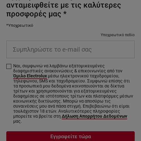
ανταμειφθείτε με τις καλύτερες
προσφορές μας
*
*Υποχρεωτικό
Υποχρεωτικό πεδίο
Συμπληρώστε
το
e-
Ναι, συμφωνώ να λαμβάνω εξατομικευμένες
mail
διαφημιστικές ανακοινώσεις & επικοινωνίες από τον
σας
Όμιλο Electrolux
μέσω ηλεκτρονικού ταχυδρομείου,
τηλεφώνου, SMS και ταχυδρομείου. Συμφωνώ επίσης ότι
τα προσωπικά μου δεδομένα κοινοποιούνται σε δίκτυα
τρίτων και χρησιμοποιούνται για εξατομικευμένες
διαφημίσεις σε ιστότοπους τρίτων και πλατφόρμες μέσων
κοινωνικής δικτύωσης. Μπορώ να αποσύρω τις
συναινέσεις μου ανά πάσα στιγμή. Επιβεβαιώνω ότι είμαι
τουλάχιστον 18 ετών. Αναλυτικότερες πληροφορίες
μπορείτε να βρείτε στη
Δήλωση Απορρήτου Δεδομένων
μας.
Εγγραφείτε τώρα