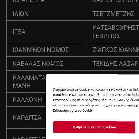
ΙΛΙΟΝ
ΤΣΕΤΖΜΕΤΖΗΣ
ΚΑΤΣΑΒΟΧΡΗΣΤ
ΙΤΕΑ
ΓΕΩΡΓΙΟΣ
ΙΩΑΝΝΙΝΩΝ ΝΟΜΟΣ
ΖΙΑΓΚΟΣ ΙΩΑΝΝ
ΚΑΒΑΛΑΣ ΝΟΜΟΣ
ΤΕΚΙΔΗΣ ΛΑΖΑ
ΚΑΛΑΜΑΤΑ/ΛΑΚΩΝΙΚΗ
ΜΙΚΕΛΗΣ ΕΥΣΤΑ
ΜΑΝΗ
Χρησιμοποιούμε cookie και άλλες τεχνολογίες για βε
προώθησης και μάρκετινγκ. Επίσης, κοινοποιούμε δεδο
ΚΑΛΛΟΝΗ
ΠΑΠΑΓΕΩΡΓΙΟΥ 
ιστότοπού μας σε συνεργάτες μέσων κοινωνικής δικτ
όλων των cookie» αποδέχεστε τη χρήση cookie από εμ
Ειδοποίηση για τα Cookie.
ΓΙΑΝΝΟΥΣΑΣ ΛΕ
ΚΑΡΔΙΤΣΑ
ΣΠΥΡΙΔΩΝ
Ρυθμίσεις για τα cookies
ΚΑΡΑΓΙΑΝΝΗΣ