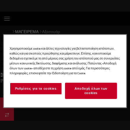
ΜΑΓΕΙΡΕΜΑ
Αξεσουάρ
0
Χρησιμοποιούμε cookie και άλλες τεχνολογίες για βελτιστοποίηση ιστότοπων,
undefined
καθώς και για σκοπούς προώθησης και μάρκετινγκ. Επίσης, κοινοποιούμε
δεδομένα σχετικά με τη από μέρους σας χρήση του ιστότοπού μας σε συνεργάτες
μέσων κοινωνικής δικτύωσης, διαφήμισης και ανάλυσης. Πατώντας «Αποδοχή
όλων των cookie» αποδέχεστε τη χρήση cookie από εμάς. Για περισσότερες
πληροφορίες, επισκεφτείτε την Ειδοποίηση για τα Cookie.
Ρυθμίσεις για τα cookies
Αποδοχή όλων των
cookies
/
3