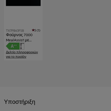
5 (1)
TX7PB63FSB
Φούρνος 7000
MealAssist με
PizzaExpert
Δελτίο πληροφοριών
για το προϊόν
Υποστήριξη