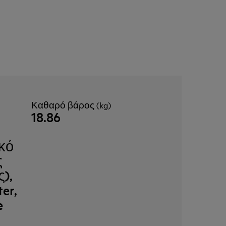
Καθαρό βάρος (kg)
18.86
κό
ς
),
er,
e