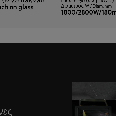
ς ελέγχου εξαγωγέα
Πίσω δεξιά ζώνη - Ισχύς/
ch on glass
Διάμετρος, W / Diam, mm
1800/2800W/180
νες