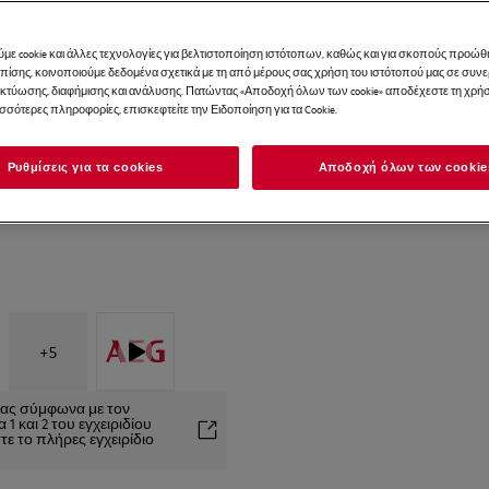
με cookie και άλλες τεχνολογίες για βελτιστοποίηση ιστότοπων, καθώς και για σκοπούς προώθ
Επίσης, κοινοποιούμε δεδομένα σχετικά με τη από μέρους σας χρήση του ιστότοπού μας σε συ
ικτύωσης, διαφήμισης και ανάλυσης. Πατώντας «Αποδοχή όλων των cookie» αποδέχεστε τη χρήσ
ισσότερες πληροφορίες, επισκεφτείτε την Ειδοποίηση για τα Cookie.
Ρυθμίσεις για τα cookies
Αποδοχή όλων των cookie
+
5
είας σύμφωνα με τον
1 και 2 του εγχειριδίου
ε το πλήρες εγχειρίδιο