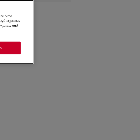
ησης και
νεργάτες μέσων
η cookie από
s