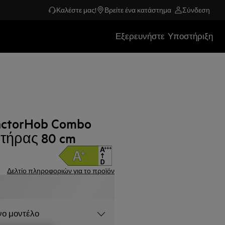
Καλέστε μας!
Βρείτε ένα κατάστημα
Σύνδεση
Εξερευνήστε
Υποστήριξη
ractorHob Combo
τήρας 80 cm
Δελτίο πληροφοριών για το προϊόν
νο μοντέλο