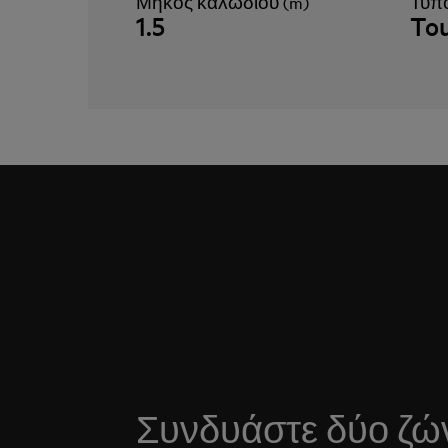
Μήκος καλωδίου (m)
Τύπο
1.5
Tou
Συνδυάστε δύο ζώ