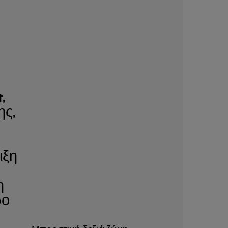
,
ης,
ιξη
η
ρο