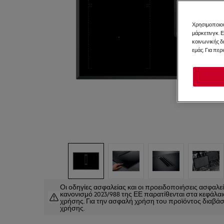
Χρησιμοποιού
μάρκετινγκ. 
κοινωνικής δ
εμάς. Για περ
Οι οδηγίες ασφαλείας και οι προειδοποιήσεις ασφαλ
κανονισμό 2023/988 της ΕΕ παρατίθενται στα κεφάλαια 
χρήσης. Για την ασφαλή χρήση του προϊόντος διαβάστ
χρήσης.