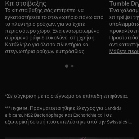
Κιτ στοίβαξης
Tumble Dry
Το κιτ στοίβαξης σάς επιτρέπει να
Ένα χαλασμέ
εγκαταστήσετε το στεγνωτήριο πάνω από
επιτρέψει τ
το πλυντήριο ρούχων, για να έχετε
υπολειμμάτω
περισσότερο χώρο. Ένα ενσωματωμένο
προκαλέσει 
συρόμενο ράφι διευκολύνει στη χρήση.
Προστατεύστ
Κατάλληλο για όλα τα πλυντήρια και
αντικαταστή
στεγνωτήρια ρούχων εμπρόσθιας
Μάθετε περ
φόρτωσης με βάθος από 52 έως 67
εκατοστά.
Μάθετε περισσότερα
*Σε σύγκριση με το στέγνωμα σε επίπεδη επιφάνεια.
***Hygiene: Πραγματοποιήθηκε έλεγχος για Candida
albicans, MS2 Bacteriophage και Escherichia coli σε
εξωτερική δοκιμή που εκτελέστηκε από την Swissatest
Testmaterialien AG το 2021 (Αρ. αναφοράς δοκιμής
20212038).