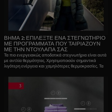
συσκευή.
ΒΗΜΑ 2: ΕΠΙΛΕΞΤΕ ΕΝΑ ΣΤΕΓΝΩΤΗΡΙΟ
ΜΕ ΠΡΟΓΡΑΜΜΑΤΑ ΠΟΥ ΤΑΙΡΙΑΖΟΥΝ
ΜΕ ΤΗΝ ΝΤΟΥΛΑΠΑ ΣΑΣ
Τα πιο ενεργειακώς αποδοτικά στεγνωτήρια είναι αυτά
με αντλία θερμότητας. Χρησιμοποιούν σημαντικά
λιγότερη ενέργεια και χαμηλότερες θερμοκρασίες. Τα
πιο προηγμένα στεγνωτήρια AEG καλύπτουν το 93%
όλων των υφασμάτων, με ειδικά προγράμματα για
σύμμεικτα, συνθετικά, τζιν, βαμβακερά, μάλλινα,
μεταξωτά αλλά και ρούχα outdoor, πουπουλένια
μπουφάν, παπλώματα.
Οι συσκευές χωρίζονται στις σειρές 6000 έως 9000.
Κάθε επόμενη σειρά είναι πιο ενισχυμένη, έτσι σε κάθε
νέο επίπεδο οι δυνατότητες είναι αυξημένες.