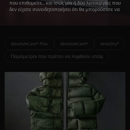
που επιθυμείτε... και ίσως μία ή δύο λειτουργίες που
δεν είχατε συνειδητοποιήσει ότι θα μπορούσατε να
έχετε.
AbsoluteCare® Plus
AbsoluteCare®
SensiDry®
Παράμετροι που πρέπει να ληφθούν υπόψη πριν από 