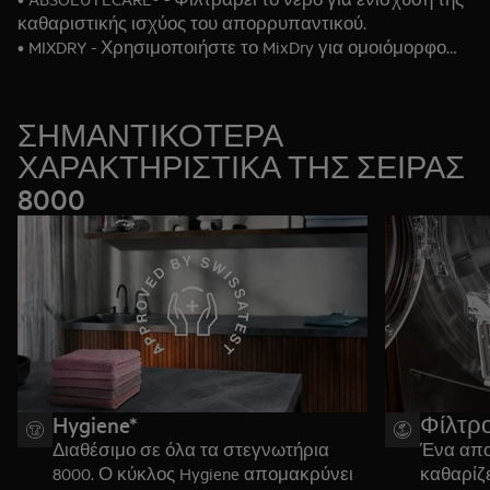
καθαριστικής ισχύος του απορρυπαντικού.
• MIXDRY - Χρησιμοποιήστε το MixDry για ομοιόμορφο
στέγνωμα των ρούχων σε ένα μεικτό φορτίο.
• SENSIDRY® - Ήπιο και ενεργειακά αποδοτικό στέγνωμα
σε χαμηλότερες θερμοκρασίες.
ΣΗΜΑΝΤΙΚΟΤΕΡΑ
• PRECISEDRY - Βελτιστοποιεί τον χρόνο στεγνώματος,
ΧΑΡΑΚΤΗΡΙΣΤΙΚΑ ΤΗΣ ΣΕΙΡΑΣ
εξοικονομώντας ενέργεια και χρόνο.
8000
Hygiene*
Φίλτρο
Διαθέσιμο σε όλα τα στεγνωτήρια
Ένα απο
8000. Ο κύκλος Hygiene απομακρύνει
καθαρίζ