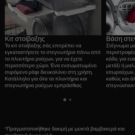
Κιτ στοίβαξης
Βάση στε
Το κιτ στοίβαξης σάς επιτρέπει να
Στέγνωμα με
εγκαταστήσετε το στεγνωτήριο πάνω από
περιστροφές
το πλυντήριο ρούχων, για να έχετε
κάδο, για ε
περισσότερο χώρο. Ένα ενσωματωμένο
μετάξι ή μαλ
συρόμενο ράφι διευκολύνει στη χρήση.
εσωρούχων, 
Κατάλληλο για όλα τα πλυντήρια και
καθώς και ά
στεγνωτήρια ρούχων εμπρόσθιας
στεγνώσουν
φόρτωσης με βάθος από 52 έως 67
επιφάνεια.
εκατοστά.
Μάθετε περισσότερα
*Πραγματοποιήθηκε δοκιμή με μεικτά βαμβακερά και