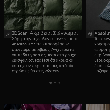
ΤΙ ΠΡΕΠΕΙ ΝΑ ΓΝΩΡΙΖΕΤΕ: Το καινοτόμο ProSense®
(περιλαμβάνεται σε κάθε στεγνωτήριο AEG)
χρησιμοποιεί προηγμένους αισθητήρες υγρασίας και
θερμοκρασίας για να προσαρμόζει την κατανάλωση
ενέργειας για μεγάλα και μικρά φορτία.
3DScan. Ακρίβεια. Στέγνωμα.
Absolu
Χάρη στην τεχνολογία 3DScan και το
Το στεγν
AbsoluteCare® που προσφέρουν
χρησιμοπ
στέγνωμα ακριβείας. Ανιχνεύει τα
θερμότητ
επίπεδα υγρασίας μέσα στα ρούχα,
ακρίβεια
διασφαλίζοντας έτσι ότι ακόμα και
θερμοκρ
όσα έχουν περισσότερες από μία
διασφαλί
στρώσεις θα στεγνώσουν
μαζέψουν
ομοιόμορφα.
χάσουν 