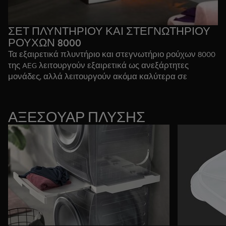
ΣΕΤ ΠΛΥΝΤΗΡΙΟΥ ΚΑΙ ΣΤΕΓΝΩΤΗΡΙΟΥ
ΡΟΥΧΩΝ 8000
Τα εξαιρετικά πλυντήριο και στεγνωτήριο ρούχων 8000
της AEG λειτουργούν εξαιρετικά ως ανεξάρτητες
μονάδες, αλλά λειτουργούν ακόμα καλύτερα σε
συνδυασμό, με την ασορτί σχεδίασή τους και τους
συναφείς κύκλους τους. Απολαύστε μια πλήρη,
ενοποιημένη εμπειρία πλυσίματος και στεγνώματος.
ΑΞΕΣΟΥΑΡ ΠΛΥΣΗΣ
Δείτε το πλυντήριο ρούχων 8000
Δείτε το στεγνωτήριο 8000