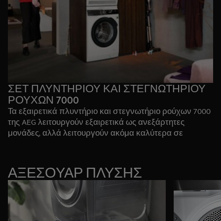
ΣΕΤ ΠΛΥΝΤΗΡΙΟΥ ΚΑΙ ΣΤΕΓΝΩΤΗΡΙΟΥ
ΡΟΥΧΩΝ 7000
Τα εξαιρετικά πλυντήριο και στεγνωτήριο ρούχων 7000
της AEG λειτουργούν εξαιρετικά ως ανεξάρτητες
μονάδες, αλλά λειτουργούν ακόμα καλύτερα σε
συνδυασμό, με την ασορτί σχεδίασή τους και τους
συναφείς κύκλους τους. Απολαύστε μια πλήρη,
ενοποιημένη εμπειρία πλυσίματος και στεγνώματος.
ΑΞΕΣΟΥΑΡ ΠΛΥΣΗΣ
ΣΗΜΕΙΩΣΗ: Για να συμπληρώσετε ιδανικά ένα
πλυντήριο ρούχων της σειράς 7000, συνδυάστε το με
ένα στεγνωτήριο της σειράς 8000
Δείτε πλυντήριο ρούχων 7000
Δείτε το στεγνωτήριο 7000