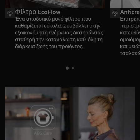
Φίλτρο EcoFlow
Anticr
Ένα αποδοτικό μονό φίλτρο που
Επιτρέπ
καθαρίζεται εύκολα. Συμβάλλει στην
περιστρ
εξοικονόμηση ενέργειας διατηρώντας
κατευθύν
σταθερή την κατανάλωση καθ' όλη τη
ομοιόμο
διάρκεια ζωής του προϊόντος.
και μειώ
τσαλακώ