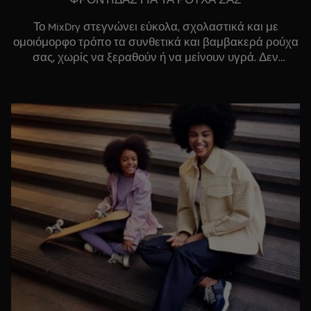
Το MixDry στεγνώνει εύκολα, σχολαστικά και με
ομοιόμορφο τρόπο τα συνθετικά και βαμβακερά ρούχα
σας, χωρίς να ξεραθούν ή να μείνουν υγρά. Δεν
χρειάζεται να τα ξεχωρίσετε. Η τεχνολογία αντλίας
θερμότητας διασφαλίζει ότι εφαρμόζεται η ίδια ακριβώς
θερμότητα στα ρούχα, διατηρώντας σε χαμηλά επίπεδα
την κατανάλωση ενέργειας.