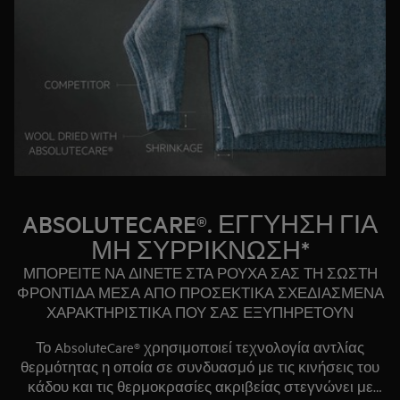
εξωτερική δοκιμή που εκτελέστηκε από την Swissatest
Testmaterialien AG το 2021 (Αρ. αναφοράς δοκιμής
20212038).
ABSOLUTECARE®. ΕΓΓΥΗΣΗ ΓΙΑ
ΜΗ ΣΥΡΡΙΚΝΩΣΗ*
ΜΠΟΡΕΙΤΕ ΝΑ ΔΙΝΕΤΕ ΣΤΑ ΡΟΥΧΑ ΣΑΣ ΤΗ ΣΩΣΤΗ
ΦΡΟΝΤΙΔΑ ΜΕΣΑ ΑΠΟ ΠΡΟΣΕΚΤΙΚΑ ΣΧΕΔΙΑΣΜΕΝΑ
ΧΑΡΑΚΤΗΡΙΣΤΙΚΑ ΠΟΥ ΣΑΣ ΕΞΥΠΗΡΕΤΟΥΝ
Το AbsoluteCare® χρησιμοποιεί τεχνολογία αντλίας
θερμότητας η οποία σε συνδυασμό με τις κινήσεις του
κάδου και τις θερμοκρασίες ακριβείας στεγνώνει με