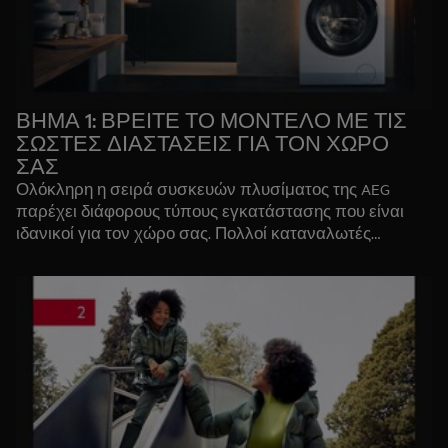
ΒΗΜΑ 1: ΒΡΕΙΤΕ ΤΟ ΜΟΝΤΕΛΟ ΜΕ ΤΙΣ
ΣΩΣΤΕΣ ΔΙΑΣΤΑΣΕΙΣ ΓΙΑ ΤΟΝ ΧΩΡΟ
ΣΑΣ
Ολόκληρη η σειρά συσκευών πλυσίματος της AEG
παρέχει διάφορους τύπους εγκατάστασης που είναι
ιδανικοί για τον χώρο σας. Πολλοί καταναλωτές
επιλέγουν
(ελεύθερα) μοντέλα εμπρόσθιας φόρτωσης
που μπορούν να τοποθετηθούν κάτω από πάγκο
κουζίνας ή στο μπάνιο. Αν προτιμάτε οι συσκευές σας
να βρίσκονται πίσω από ντουλάπι, επιλέξτε ένα
εντοιχιζόμενο στεγνωτήριο
. Για κάθε στεγνωτήριο,
έχουμε δημιουργήσει και το αντίστοιχο πλυντήριο
ρούχων. Για περιορισμένους χώρους, μπορείτε να
επιλέξετε ένα
πλυντήριο-στεγνωτήριο ρούχων 2 σε 1
για εξυπηρέτηση πλυντηρίου και στεγνωτηρίου σε μία