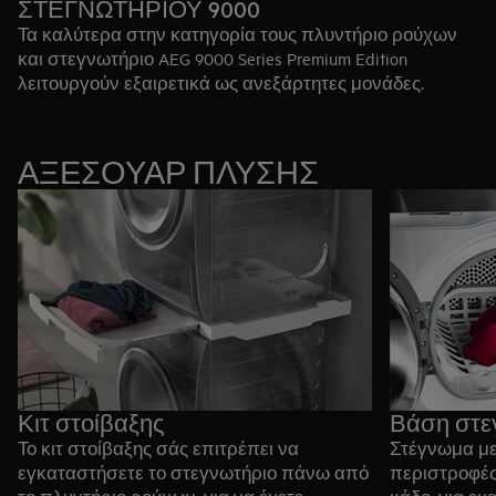
ΣΤΕΓΝΩΤΗΡΙΟΥ 9000
Τα καλύτερα στην κατηγορία τους πλυντήριο ρούχων
και στεγνωτήριο AEG 9000 Series Premium Edition
λειτουργούν εξαιρετικά ως ανεξάρτητες μονάδες.
Ωστόσο, λειτουργούν ακόμα καλύτερα σε συνδυασμό,
με την ασορτί σχεδίασή τους, τους συναφείς κύκλους
και την κοινή εφαρμογή smartphone. Όταν λειτουργούν
ΑΞΕΣΟΥΑΡ ΠΛΥΣΗΣ
σε σύνδεση, μπορούν να προσφέρουν μια πλήρη,
ενοποιημένη εμπειρία καθαριότητας σε λιγότερο από 3
ώρες, χωρίς να χρειάζεται να γίνει διαχωρισμός των
ρούχων.
Δείτο το Πλυντήριο Ρούχων 9000
Δείτε το Στεγνωτήριο 9000
Κιτ στοίβαξης
Βάση στε
Το κιτ στοίβαξης σάς επιτρέπει να
Στέγνωμα με
εγκαταστήσετε το στεγνωτήριο πάνω από
περιστροφές