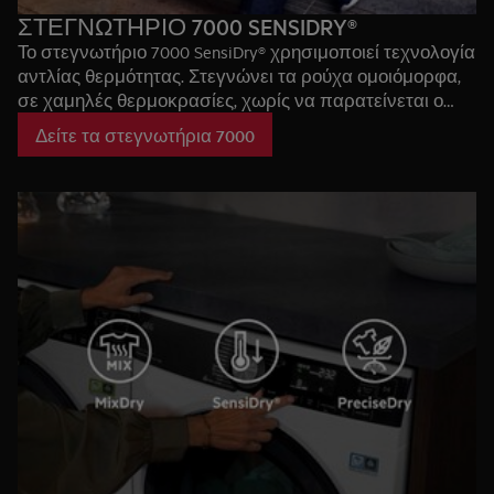
ΣΤΕΓΝΩΤΗΡΙΟ 7000 SENSIDRY®
Το στεγνωτήριο 7000 SensiDry® χρησιμοποιεί τεχνολογία
αντλίας θερμότητας. Στεγνώνει τα ρούχα ομοιόμορφα,
σε χαμηλές θερμοκρασίες, χωρίς να παρατείνεται ο
χρόνος στεγνώματος. Η ήπια μέθοδος στεγνώματος
Δείτε τα στεγνωτήρια 7000
εξασφαλίζει ότι τα ρούχα δεν εκτίθενται ποτέ σε
υπερβολική θερμότητα, ώστε να διατηρηθούν για
περισσότερο καιρό.