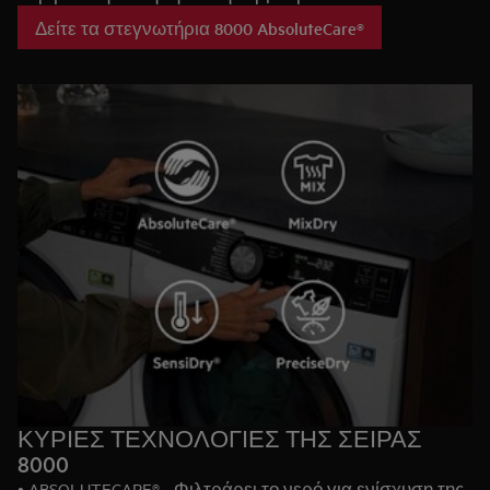
στεγνώματος, διασφαλίζοντας ότι τα μάλλινα δεν θα
Δείτε τα στεγνωτήρια 8000 AbsoluteCare®
μαζέψουν και ότι τα μεταξωτά δεν θα χάσουν το σχήμα
τους. Το AbsoluteCare® αποκαθιστά την αδιαβροχότητα
στα ρούχα outdoor και φέρει την πιστοποίηση Woolmark
Blue.
ΚΥΡΙΕΣ ΤΕΧΝΟΛΟΓΙΕΣ ΤΗΣ ΣΕΙΡΑΣ
8000
• ABSOLUTECARE® - Φιλτράρει το νερό για ενίσχυση της