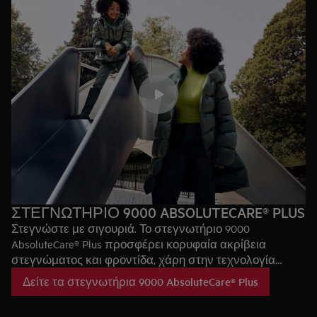
ΣΤΕΓΝΩΤΗΡΙΟ 9000 ABSOLUTECARE® PLUS
Στεγνώστε με σιγουριά. Το στεγνωτήριο 9000
AbsoluteCare® Plus προσφέρει κορυφαία ακρίβεια
στεγνώματος και φροντίδα, χάρη στην τεχνολογία
3DScan και το Absolute Care®. Ανιχνεύει τα επίπεδα
Δείτε τα στεγνωτήρια 9000 AbsoluteCare® Plus
υγρασίας μέσα στα ρούχα, διασφαλίζοντας έτσι ότι
ακόμα και όσα έχουν περισσότερες από μία στρώσεις