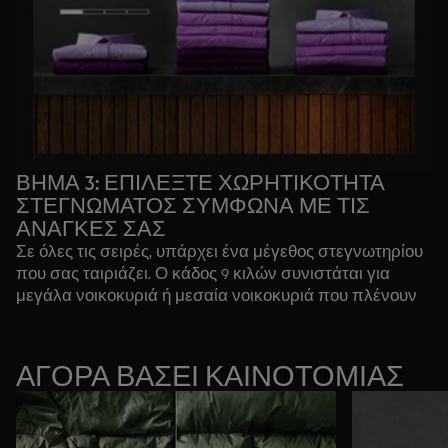
Χρησιμοποιήστε το
εργαλείο σύγκρισης
για να δείτε με
μια ματιά όλα τα βασικά χαρακτηριστικά.
ΒΗΜΑ 3: ΕΠΙΛΕΞΤΕ ΧΩΡΗΤΙΚΟΤΗΤΑ
ΣΤΕΓΝΩΜΑΤΟΣ ΣΥΜΦΩΝΑ ΜΕ ΤΙΣ
ΑΝΑΓΚΕΣ ΣΑΣ
Σε όλες τις σειρές, υπάρχει ένα μέγεθος στεγνωτηρίου
που σας ταιριάζει. Ο κάδος 9 κιλών συνιστάται για
μεγάλα νοικοκυριά ή μεσαία νοικοκυριά που πλένουν
συχνά ή μεγάλα αντικείμενα κάθε εβδομάδα. Ο
εξαιρετικά μεγάλος κάδος είναι ιδανικός για διπλά
παπλώματα. Ο κάδος 8 κιλών είναι ιδανικός για μεσαία
ΑΓΟΡΑ ΒΑΣΕΙ ΚΑΙΝΟΤΟΜΙΑΣ
νοικοκυριά, ενώ ο κάδος 7 κιλών είναι ιδανικός για
μικρότερα νοικοκυριά.