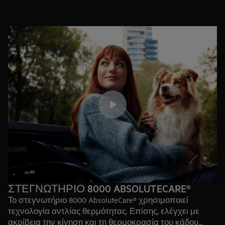
ασφάλεια τα ρούχα σας, ακόμα και τα πιο ευαίσθητα
είδη. Έτσι, διασφαλίζει ότι δεν συρρικνώνονται τα
μάλλινα και τα μεταξωτά δεν χάνουν το σχήμα τους.
Αποκαθιστά την αδιαβροχότητα στα ρούχα outdoor και
φέρει την πιστοποίηση Woolmark Blue.
ΣΤΕΓΝΩΤΗΡΙΟ 8000 ABSOLUTECARE®
Το στεγνωτήριο 8000 AbsoluteCare® χρησιμοποιεί
τεχνολογία αντλίας θερμότητας. Επίσης, ελέγχει με
ακρίβεια την κίνηση και τη θερμοκρασία του κάδου