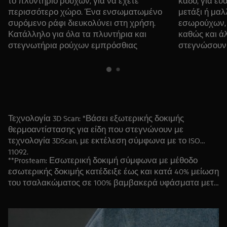
το πλυντήριο ρούχων, για να έχετε
κάδο, για ε
περισσότερο χώρο. Ένα ενσωματωμένο
μετάξι ή μαλ
συρόμενο ράφι διευκολύνει στη χρήση.
εσωρούχων, 
Κατάλληλο για όλα τα πλυντήρια και
καθώς και ά
στεγνωτήρια ρούχων εμπρόσθιας
στεγνώσουν
φόρτωσης με βάθος από 52 έως 67
επιφάνεια.
εκατοστά.
Μάθετε περισσότερα
Τεχνολογία 3D Scan: *Βάσει εξωτερικής δοκιμής
θερμοαντίστασης για είδη που στεγνώνουν με
τεχνολογία 3DScan, με εκτέλεση σύμφωνα με το ISO
11092.
**Prosteam: Εσωτερική δοκιμή σύμφωνα με μέθοδο
εσωτερικής δοκιμής κατέδειξε έως και κατά 40% μείωση
του τσαλακώματος σε 100% βαμβακερά υφάσματα μετά
από κύκλο ProSteam®.
***Hygiene: Πραγματοποιήθηκε έλεγχος για Candida
albicans, MS2 Bacteriophage και Escherichia coli σε