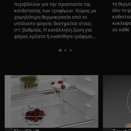
τη θερμ
περιβάλλον για την προστασία της
όλο το 
κατάστασης των τροφίμων. Χώρος με
καθιστο
χαμηλότερη θερμοκρασία από το
κυκλοφο
υπόλοιπο ψυγείο, διατηρείται στους
σε κάθε 
0°C βαθμούς. Η κατάλληλη ζώνη για
ψάρια, κρέατα ή ευαίσθητα τρόφιμα.
Εξοπλισμένος με στοιχεία ελέγχου για
την υγρασία, για να μην στεγνώνουν
τα τρόφιμα. Για προσεκτικά
επιλεγμένα φρέσκα φρούτα και
λαχανικά που διατηρούν στο ακέραιο
τα αρώματά τους.