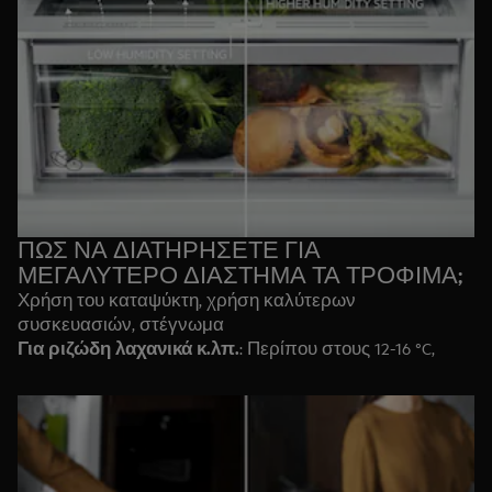
ΠΩΣ ΝΑ ΔΙΑΤΗΡΗΣΕΤΕ ΓΙΑ
ΜΕΓΑΛΥΤΕΡΟ ΔΙΑΣΤΗΜΑ ΤΑ ΤΡΟΦΙΜΑ;
Χρήση του καταψύκτη, χρήση καλύτερων
συσκευασιών, στέγνωμα
Για ριζώδη λαχανικά κ.λπ.
: Περίπου στους 12-16 °C,
σκοτεινά και ιδανικά όχι με υπερβολική υγρασία.
Για λαχανικά που αναπνέουν και πράσινα φυλλώδη
λαχανικά:
Υψηλή υγρασία και θερμοκρασία περίπου
στους 3-4 °C.
Για ξηρά προϊόντα:
Χαμηλή υγρασία, ιδανικά σκοτεινά