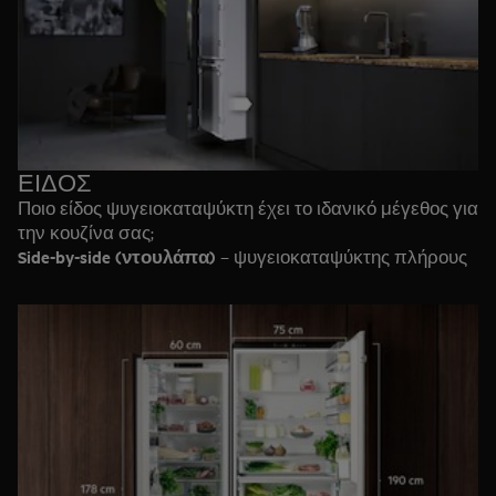
ΕΙΔΟΣ
Ποιο είδος ψυγειοκαταψύκτη έχει το ιδανικό μέγεθος για
την κουζίνα σας;
Side-by-side (ντουλάπα)
– ψυγειοκαταψύκτης πλήρους
μεγέθους για μεγάλη χωρητικότητα, με μηχανή νερού
και πάγου σε επιλεγμένα μοντέλου.
Combi (δίπορτο)
– συνδυασμός ψυγείου και ψύκτη σε
στοιβαγμένη μορφή, με ξεχωριστή πόρτα για το
καθένα. Επιλέξτε κάποιο μοντέλο με την κατάψυξη στο
επάνω ή στο κάτω μέρος.
Εντοιχιζόμενο
– κρύβεται πίσω από κάποιο ντουλάπι
για να ταιριάζει με το ντιζάιν της κουζίνας. Επιλέξτε
ψυγειοκαταψύκτη ή ξεχωριστή μονάδα ψυγείου και