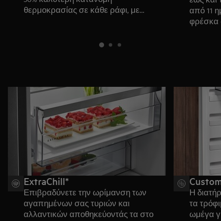
θερμοκρασίας σε κάθε ράφι, με
από 11 
εσωτερική επένδυση από ανοξείδωτο
φρέσκα 
ατσάλι για κορυφαίο στυλ.
σωστή δ
ExtraChill*
Custom
Επιβραδύνετε την ωρίμανση των
Η διατή
αγαπημένων σας τυριών και
τα τρόφι
αλλαντικών αποθηκεύοντάς τα στο
ωμέγα γ