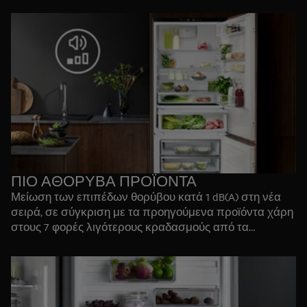
εξαρτάται από πολλούς παράγοντες, όπως το μέγεθος,
το βάρος, τους κραδασμούς, τους σωλήνες και τον
αεροσυμπιεστή, που μπορεί όλα να διαφέρουν από
μοντέλο σε μοντέλο. Η AEG παρέχει ψυγειοκαταψύκτες
33-35 dB (A).
ΠΙΟ ΑΘΟΡΥΒΑ ΠΡΟΪΟΝΤΑ
Μείωση των επιπέδων θορύβου κατά 1 dB(A) στη νέα
σειρά, σε σύγκριση με τα προηγούμενα προϊόντα χάρη
στους 7 φορές λιγότερους κραδασμούς από τα
παλαιότερα μοντέλα. Όλα χάρη στις νέες μεθοδολογίες
για τη μείωση του θορύβου από άποψη αντίληψης.