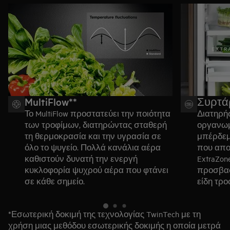
MultiFlow**
Συρτάρ
Το MultiFlow προστατεύει την ποιότητα
Διατηρή
των τροφίμων, διατηρώντας σταθερή
οργανωμ
τη θερμοκρασία και την υγρασία σε
μπέρδεμ
όλο το ψυγείο. Πολλά κανάλια αέρα
που απο
καθιστούν δυνατή την ενεργή
ExtraZon
κυκλοφορία ψυχρού αέρα που φτάνει
προσβασ
σε κάθε σημείο.
είδη τρ
παράλλη
οπτικού 
*Εσωτερική δοκιμή της τεχνολογίας TwinTech με τη
προσεγγ
χρήση μιας μεθόδου εσωτερικής δοκιμής η οποία μετρά