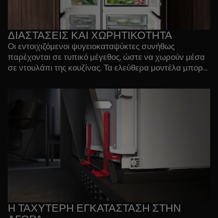
κατάψυξης. Οι διαστάσεις μπορεί να ποικίλλουν.
ΔΙΑΣΤΑΣΕΙΣ ΚΑΙ ΧΩΡΗΤΙΚΟΤΗΤΑ
Οι εντοιχιζόμενοι ψυγειοκαταψύκτες συνήθως
παρέχονται σε τυπικό μέγεθος, ώστε να χωρούν μέσα
σε ντουλάπι της κουζίνας. Τα ελεύθερα μοντέλα μπορεί
να ποικίλλουν ανάλογα με το ύψος και το πλάτος. Τα
60 έως 75 εκ
ειδικά μεγέθη μας κυμαίνονται από
. σε
έως 190 εκ. σε ύψος
πλάτος και
, όπως ο
45%
ψυγειοκαταψύκτης MaxiSpace που παρέχει
περισσότερη χωρητικότητα
σε σχέση με τους
τυπικούς ψυγειοκαταψύκτες. Όλες οι διαστάσεις είναι
διαθέσιμες στις σελίδες προϊόντων μας.
Η ΤΑΧΥΤΕΡΗ ΕΓΚΑΤΑΣΤΑΣΗ ΣΤΗΝ