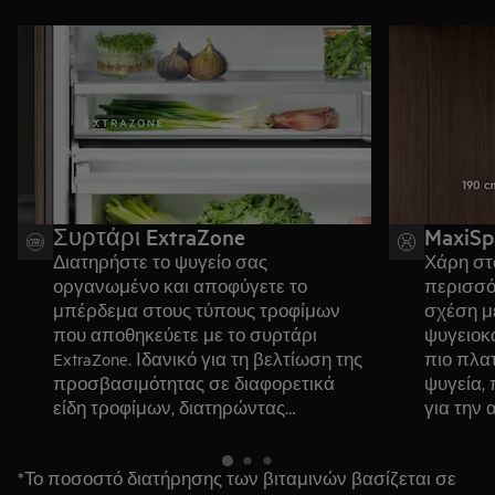
Συρτάρι ExtraZone
MaxiSp
Διατηρήστε το ψυγείο σας
Χάρη στο
οργανωμένο και αποφύγετε το
περισσό
μπέρδεμα στους τύπους τροφίμων
σχέση μ
που αποθηκεύετε με το συρτάρι
ψυγειοκα
ExtraZone. Ιδανικό για τη βελτίωση της
πιο πλα
προσβασιμότητας σε διαφορετικά
ψυγεία,
είδη τροφίμων, διατηρώντας
για την
παράλληλα τα τρόφιμα φρέσκα, εντός
ειδών.
οπτικού πεδίου και εύκολα
*Σε σύγκ
*Το ποσοστό διατήρησης των βιταμινών βασίζεται σε
προσεγγίσιμα.
ψυγειοκ