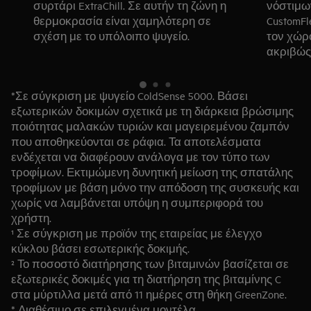
συρτάρι ExtraChill. Σε αυτήν τη ζώνη η
νόστιμω
θερμοκρασία είναι χαμηλότερη σε
CustomFl
σχέση με το υπόλοιπο ψυγείο.
τον χώρ
ακριβώς
εύκολα τ
αυξήσετε
*Σε σύγκριση με ψυγείο ColdSense 5000. Βάσει
ψυγείο 
εξωτερικών δοκιμών σχετικά με τη διάρκεια βρώσιμης
διατροφι
ποιότητας μαλακών τυριών και μαγειρεμένου ζαμπόν
που αποθηκεύονται σε ράφια. Τα αποτελέσματα
ενδέχεται να διαφέρουν ανάλογα με τον τύπο των
τροφίμων. Εκτιμώμενη δυνητική μείωση της σπατάλης
τροφίμων με βάση μόνο την απόδοση της συσκευής και
χωρίς να λαμβάνεται υπόψη η συμπεριφορά του
χρήστη.
¹ Σε σύγκριση με προϊόν της εταιρείας με έλεγχο
κύκλου βάσει εσωτερικής δοκιμής.
² Το ποσοστό διατήρησης των βιταμινών βασίζεται σε
εξωτερικές δοκιμές για τη διατήρηση της βιταμίνης C
στα μύρτιλλα μετά από 11 ημέρες στη θήκη GreenZone.
* Διαθέσιμο σε επιλεγμένα μοντέλα