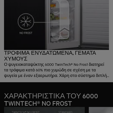
ΤΡΟΦΙΜΑ ΕΝΥΔΑΤΩΜΕΝΑ, ΓΕΜΑΤΑ
ΧΥΜΟΥΣ
Ο ψυγειοκαταψύκτης 6000 TwinTech® No Frost διατηρεί
τα τρόφιμα κατά 60% πιο χυμώδη σε σχέση με τα
ψυγεία με έναν εξαερωτήρα. Χάρη στο σύστημα διπλής
ψύξης, διατηρείται η ιδανική υγρασία και αποτρέπεται η
αφυδάτωση των τροφίμων. Αυτό επίσης σημαίνεται ότι
καταργείται η ανάγκη για απόψυξη του καταψύκτη.*
ΧΑΡΑΚΤΗΡΙΣΤΙΚΑ ΤΟΥ 6000
TWINTECH® NO FROST