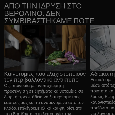
έχουμε καλύτερο αντίκτυπο στο άμεσο περιβάλλον
ΑΠΟ ΤΗΝ ΙΔΡΥΣΗ ΣΤΟ
μας.
ΒΕΡΟΛΙΝΟ, ΔΕΝ
ΣΥΜΒΙΒΑΣΤΗΚΑΜΕ ΠΟΤΕ
Καινοτομίες που ελαχιστοποιούν
Αδιάκοπη
τον περιβαλλοντικό αντίκτυπο
Εστιάζουμε 
μέσα από τεχ
Ως επωνυμία με ανυποχώρητη
ποιότητα και
προσέγγιση σε ζητήματα καινοτομίας, σε
λύσεις. Εφα
διαρκή προσπάθεια να ξεπερνάμε τους
κανονιστικές
εαυτούς μας και τα αναμενόμενα από τον
προϊόντα μα
κλάδο, επιλέγουμε υλικά και φινιρίσματα
για λόγους 
που βασίζονται στη λειτουργία, την