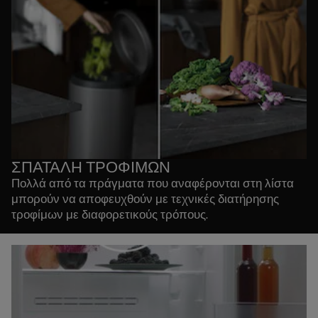
και όχι πολύ ζεστά.
Μέθοδος διατήρησης για φρούτα, μούρα και
λαχανικά:
Μπορεί να γίνει στον αέρα, στον ήλιο, στον
φούρνο, σε αποξηραντή τροφίμων ή στην κατάψυξη.
Η τοποθέτηση σε αεροστεγή σακούλα στην κατάψυξη
είναι καλύτερη από τη μη χρήση συσκευασίας, ενώ η
τοποθέτηση σε σακούλα κενού αέρος στην κατάψυξη
είναι ακόμα καλύτερη. Η συσκευασία κενού αέρος
αποτρέπει το "κάψιμο" των τροφίμων από την
κατάψυξη.
ΣΠΑΤΑΛΗ ΤΡΟΦΙΜΩΝ
Πολλά από τα πράγματα που αναφέρονται στη λίστα
μπορούν να αποφευχθούν με τεχνικές διατήρησης
τροφίμων με διαφορετικούς τρόπους.
• Τα φρούτα και τα λαχανικά μπορούν εύκολα να
τοποθετηθούν σε λάθος σημεία και να τα ξεχάσετε
• Το ψωμί μπορεί να μπει στην κατάψυξη
• Τα τυριά μπορούν επίσης να μπουν στην κατάψυξη ή
να χρησιμοποιηθούν στη μαγειρική/ζαχαροπλαστική
Κοινά λάθη που οδηγούν σε σπατάλη τροφίμων