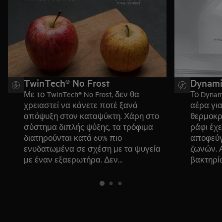
TwinTech® No Frost
Dynami
Με το TwinTech® No Frost, δεν θα
Το Dynam
χρειαστεί να κάνετε ποτέ ξανά
αέρα γι
απόψυξη στον καταψύκτη. Χάρη στο
θερμοκρ
σύστημα διπλής ψύξης, τα τρόφιμα
ράφι έχε
διατηρούνται κατά 60% πιο
αποφεύγ
ενυδατωμένα σε σχέση με τα ψυγεία
ζωνών. 
με έναν εξαερωτήρα. Δεν
βακτηρίω
χρησιμοποιείται ξηρός αέρας από τον
φρέσκα.
καταψύκτη, έτσι διατηρείται η ιδανική
υγρασία και τα τρόφιμα δεν
στεγνώνουν.