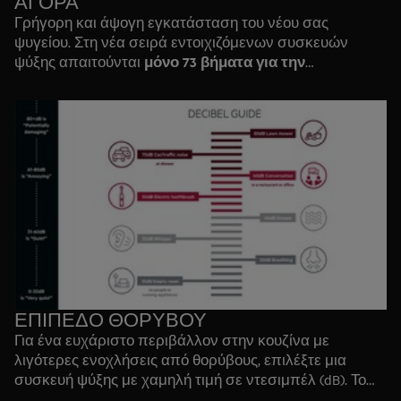
ΑΓΟΡΑ
Γρήγορη και άψογη εγκατάσταση του νέου σας
ψυγείου. Στη νέα σειρά εντοιχιζόμενων συσκευών
μόνο 73 βήματα για την
ψύξης απαιτούνται
εγκατάσταση του ψυγείου
. Η σχεδίαση της πόρτας
έχει μικρότερο πλάτος, για να διασφαλίζεται ότι το
ψυγείο μπορεί να εγκατασταθεί χωρίς να έρχεται σε
σύγκρουση με τη γύρω επίπλωση. Η νέα εντοιχιζόμενη
πλατφόρμα παρέχει εγγυημένη εγκατάσταση
ακριβείας, χωρίς να απαιτούνται μετρήσεις. Αυτό
οφείλεται στα παρεχόμενα πρότυπα με καθορισμένες
διαστάσεις που βοηθούν στην τοποθέτηση της
συσκευής με ακρίβεια, για εύκολη και γρήγορη
εγκατάσταση.
Δείτε το video
ΕΠΙΠΕΔΟ ΘΟΡΥΒΟΥ
Για ένα ευχάριστο περιβάλλον στην κουζίνα με
λιγότερες ενοχλήσεις από θορύβους, επιλέξτε μια
συσκευή ψύξης με χαμηλή τιμή σε ντεσιμπέλ (dB). Το
επίπεδο ισχύος θορύβου των ψυγειοκαταψυκτών