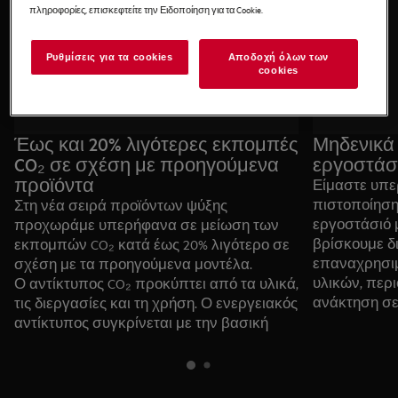
πληροφορίες, επισκεφτείτε την Ειδοποίηση για τα Cookie.
Ρυθμίσεις για τα cookies
Αποδοχή όλων των
cookies
Έως και 20% λιγότερες εκπομπές
Μηδενικά
CO₂ σε σχέση με προηγούμενα
εργοστάσι
προϊόντα
Είμαστε υπε
πιστοποίησης 
Στη νέα σειρά προϊόντων ψύξης
εργοστάσιό μ
προχωράμε υπερήφανα σε μείωση των
βρίσκουμε δι
εκπομπών CO₂ κατά έως 20% λιγότερο σε
επαναχρησι
σχέση με τα προηγούμενα μοντέλα.
υλικών, περι
Ο αντίκτυπος CO₂ προκύπτει από τα υλικά,
ανάκτηση σ
τις διεργασίες και τη χρήση. Ο ενεργειακός
απορρίμματα
αντίκτυπος συγκρίνεται με την βασική
των απορρι
ενεργειακή κλάση F σύμφωνα με τις
αξιολογήσεις του Universita Politecnica delle
Marche​.