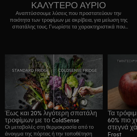
ΚΑΛΥΤΕΡΟ ΑΥΡΙΟ
Αναπτύσσουμε λύσεις που προστατεύουν την
ποιότητα των τροφίμων με ακρίβεια, για μείωση της
σπατάλης τους. Γνωρίστε τα χαρακτηριστικά που
πηγαίνουν τη συντήρηση τροφίμων σε ολότελα νέα
επίπεδα και σας βοηθούν να μειώνετε τη σπατάλη
τους, για περισσότερη αξιοποίηση και απόλαυση.
Έως και 20% λιγότερη σπατάλη
Τα τρόφι
τροφίμων με το ColdSense
60% πιο χ
στεγνά χά
Οι μεταβολές στη θερμοκρασία από το
Frost​
άνοιγμα της πόρτας ή την τοποθέτηση