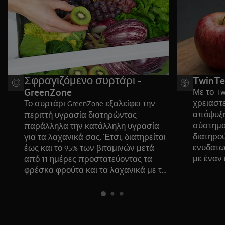
Σφραγιζόμενο συρτάρι -
TwinTe
GreenZone
Με το Tw
χρειαστε
Το συρτάρι GreenZone εξαλείφει την
απόψυξη
περιττή υγρασία διατηρώντας
σύστημα
παράλληλα την κατάλληλη υγρασία
διατηρού
για τα λαχανικά σας. Έτσι, διατηρείται
ενυδατω
έως και το 95% των βιταμινών μετά
με έναν
από 11 ημέρες προστατεύοντας τα
χρησιμο
φρέσκα φρούτα και τα λαχανικά με τη
καταψύκτ
σωστή δόση υγρασίας.*
υγρασία 
στεγνών