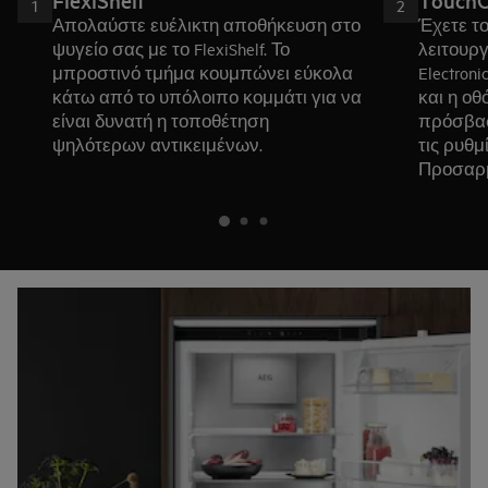
FlexiShelf
TouchC
1
2
Απολαύστε ευέλικτη αποθήκευση στο
Έχετε τ
ψυγείο σας με το FlexiShelf. Το
λειτουργ
μπροστινό τμήμα κουμπώνει εύκολα
Electroni
κάτω από το υπόλοιπο κομμάτι για να
και η ο
είναι δυνατή η τοποθέτηση
πρόσβαση
ψηλότερων αντικειμένων.
τις ρυθμ
Προσαρμ
για κορ