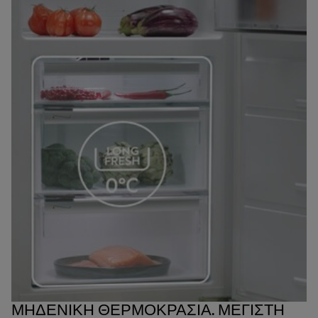
• Αγοράζετε υπερβολικά πολλά πράγματα και δεν τα
τρώτε όλα
• Τείνετε να ξεχνάτε τα φρέσκα τρόφιμα/το φαγητό που
έχει περισσέψει
• Λανθασμένη μέθοδος αποθήκευσης (συσκευασία,
θερμοκρασία)
• Δεν εμπιστεύεστε την κρίση σας - πετάτε όλα τα
τρόφιμα (αν και είναι σε καλή κατάσταση) όταν
πλησιάζει η ημερομηνία λήξης
ΜΗΔΕΝΙΚΗ ΘΕΡΜΟΚΡΑΣΙΑ. ΜΕΓΙΣΤΗ