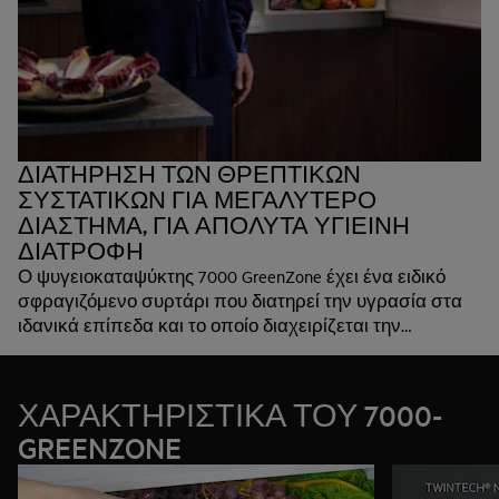
ΔΙΑΤΗΡΗΣΗ ΤΩΝ ΘΡΕΠΤΙΚΩΝ
ΣΥΣΤΑΤΙΚΩΝ ΓΙΑ ΜΕΓΑΛΥΤΕΡΟ
ΔΙΑΣΤΗΜΑ, ΓΙΑ ΑΠΟΛΥΤΑ ΥΓΙΕΙΝΗ
ΔΙΑΤΡΟΦΗ
Ο ψυγειοκαταψύκτης 7000 GreenZone έχει ένα ειδικό
σφραγιζόμενο συρτάρι που διατηρεί την υγρασία στα
ιδανικά επίπεδα και το οποίο διαχειρίζεται την
υπερβολική συμπύκνωση και προστατεύει τα τρόφιμα
από τυχόν αλλοίωση. Έτσι, διατηρείται έως και το 95%
των βιταμινών προστατεύοντας τα φρέσκα φρούτα και
ΧΑΡΑΚΤΗΡΙΣΤΙΚΑ ΤΟΥ 7000-
τα λαχανικά με τη σωστή δόση υγρασίας.*
GREENZONE