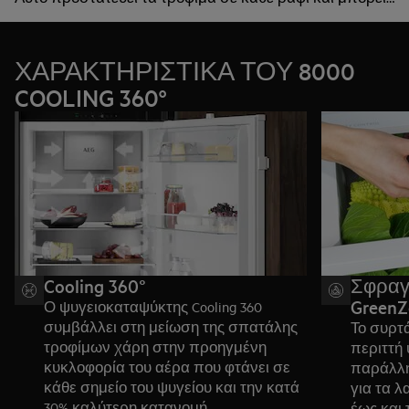
να συμβάλει στη μείωση της σπατάλης τροφίμων κατά
28%*. Το ανοξείδωτο ατσάλι δημιουργεί μια κομψή,
premium εμφάνιση για την κουζίνα σας
ΧΑΡΑΚΤΗΡΙΣΤΙΚΑ ΤΟΥ 8000
COOLING 360°
Cooling 360°
Σφραγι
GreenZ
Ο ψυγειοκαταψύκτης Cooling 360
συμβάλλει στη μείωση της σπατάλης
Το συρτά
τροφίμων χάρη στην προηγμένη
περιττή
κυκλοφορία του αέρα που φτάνει σε
παράλλη
κάθε σημείο του ψυγείου και την κατά
για τα λ
30% καλύτερη κατανομή
έως και 