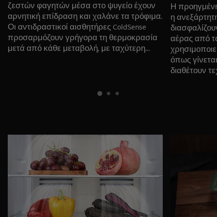
ζεστών φαγητών μέσα στο ψυγείο έχουν
Η προηγμένη
αρνητική επίδραση και χαλάνε τα τρόφιμα.
η ανεξάρτητ
Οι αντιδραστικοί αισθητήρες ColdSense
διασφαλίζου
προσαρμόζουν γρήγορα τη θερμοκρασία
αέρας από τ
μετά από κάθε μεταβολή, με ταχύτερη
χρησιμοποιεί
επαναφορά της ψύξης κατά 40% σε σχέση
όπως γίνεται
με τα τυπικά ψυγεία, μειώνοντας τις
διαθέτουν τε
αλλοιώσεις στα τρόφιμα.
κατάψυξη Full
χρειαστεί π