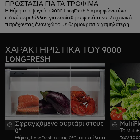
ΠΡΟΣΤΑΣΙΑ ΓΙΑ ΤΑ ΤΡΟΦΙΜΑ
Η θήκη του ψυγείου 9000 LongFresh διαμορφώνει ένα
ειδικό περιβάλλον για ευαίσθητα φρούτα και λαχανικά,
παρέχοντας έναν χώρο με θερμοκρασία χαμηλότερη
από αυτήν του ψυγείου, στους 0°C. Ιδανικό για κρέατα,
ψάρια ή κάθε νωπό τρόφιμο.
ΧΑΡΑΚΤΗΡΙΣΤΙΚΑ ΤΟΥ 9000
LONGFRESH
Σφραγιζόμενο συρτάρι στους
MultiF
0°
Το Multi
των τρο
Θήκες LongFresh στους 0°C, το απόλυτο