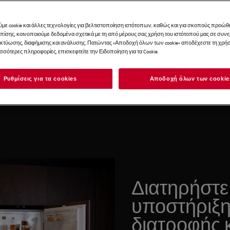
με cookie και άλλες τεχνολογίες για βελτιστοποίηση ιστότοπων, καθώς και για σκοπούς προώθ
Βοηθήστε με να
Επίσης, κοινοποιούμε δεδομένα σχετικά με τη από μέρους σας χρήση του ιστότοπού μας σε συ
ικτύωσης, διαφήμισης και ανάλυσης. Πατώντας «Αποδοχή όλων των cookie» αποδέχεστε τη χρήσ
ζόμενος ψυγειοκαταψύκτης
επιλέξω
ισσότερες πληροφορίες, επισκεφτείτε την Ειδοποίηση για τα Cookie.
Ρυθμίσεις για τα cookies
Αποδοχή όλων των cookie
Διατηρήστε 
υποστήριξη 
διατροφής 