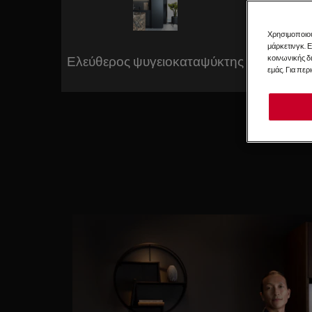
Χρησιμοποιού
μάρκετινγκ. 
κοινωνικής δ
Ελεύθερος ψυγειοκαταψύκτης
Εντοιχι
εμάς. Για περ