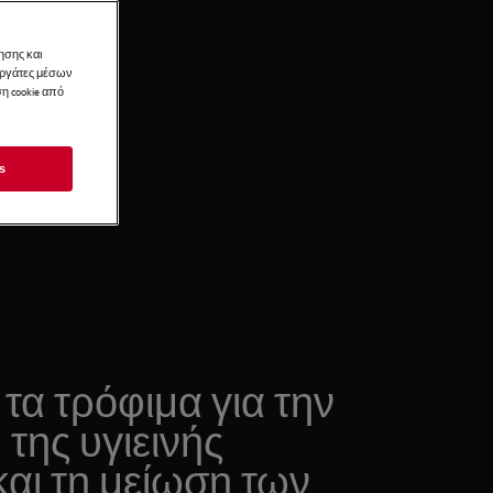
ησης και
νεργάτες μέσων
η cookie από
s
τα τρόφιμα για την
της υγιεινής
και τη μείωση των