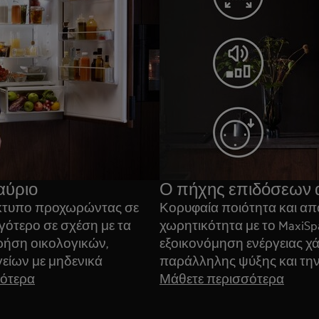
αύριο
Ο πήχης επιδόσεων α
ίκτυπο προχωρώντας σε
Κορυφαία ποιότητα και απ
γότερο σε σχέση με τα
χωρητικότητα με το MaxiSp
ρήση οικολογικών,
εξοικονόμηση ενέργειας χ
είων με μηδενικά
παράλληλης ψύξης και την
σότερα
Μάθετε περισσότερα