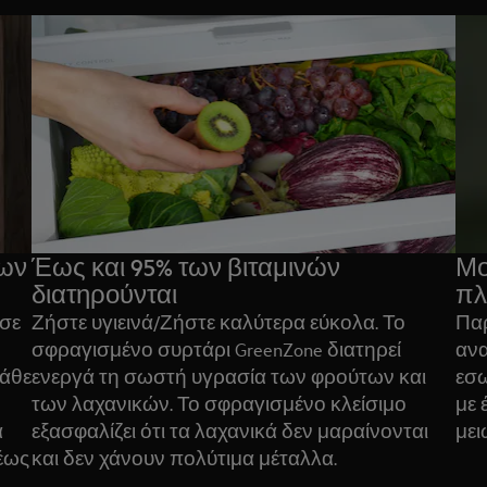
των
Έως και 95% των βιταμινών
Μο
διατηρούνται
πλ
 σε
Ζήστε υγιεινά/Ζήστε καλύτερα εύκολα. Το
Παρ
σφραγισμένο συρτάρι GreenZone διατηρεί
ανα
κάθε
ενεργά τη σωστή υγρασία των φρούτων και
εσω
των λαχανικών. Το σφραγισμένο κλείσιμο
με 
α
εξασφαλίζει ότι τα λαχανικά δεν μαραίνονται
μει
έως
και δεν χάνουν πολύτιμα μέταλλα.