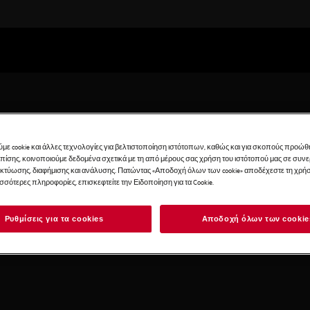
με cookie και άλλες τεχνολογίες για βελτιστοποίηση ιστότοπων, καθώς και για σκοπούς προώθ
Επίσης, κοινοποιούμε δεδομένα σχετικά με τη από μέρους σας χρήση του ιστότοπού μας σε συ
ικτύωσης, διαφήμισης και ανάλυσης. Πατώντας «Αποδοχή όλων των cookie» αποδέχεστε τη χρήσ
ισσότερες πληροφορίες, επισκεφτείτε την Ειδοποίηση για τα Cookie.
Ρυθμίσεις για τα cookies
Αποδοχή όλων των cookie