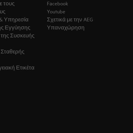
ε τους
Facebook
υς
Youtube
& Υπηρεσία
Σχετικά με την AEG
ς Εγγύησης
Υπαναχώρηση
 της Συσκευής
 Σταθερής
ειακή Ετικέτα