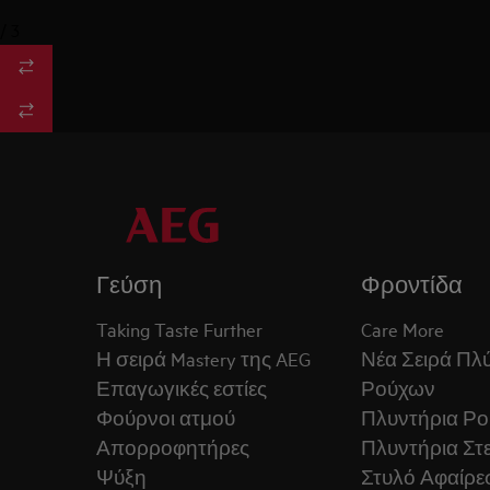
/
3
Γεύση
Φροντίδα
Taking Taste Further
Care More
Η σειρά Mastery της AEG
Νέα Σειρά Πλ
Επαγωγικές εστίες
Ρούχων
Φούρνοι ατμού
Πλυντήρια Ρ
Απορροφητήρες
Πλυντήρια Στ
Ψύξη
Στυλό Αφαίρε