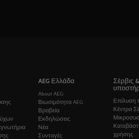
AEG Ελλάδα
Σέρβις 
υποστήρ
About AEG
Επίλυση
ύσης
Βιωσιμότητα AEG
Κέντρα Σέ
Βραβεία
Μικροσυ
ούχων
Εκδηλώσεις
Κατεβάστε
εγνωτήρια
Νέα
χρήσης
σης
Συνταγές