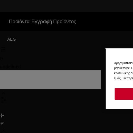
Προϊόντα
Εγγραφή Προϊόντος
AEG
0
Χρησιμοποιού
undefined
μάρκετινγκ. 
κοινωνικής δ
εμάς. Για περ