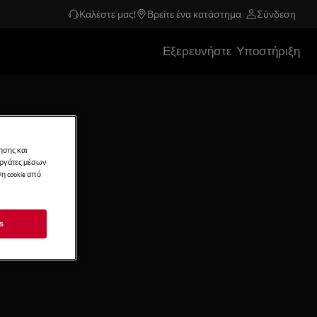
Καλέστε μας!
Βρείτε ένα κατάστημα
Σύνδεση
Εξερευνήστε
Υποστήριξη
ησης και
νεργάτες μέσων
η cookie από
s