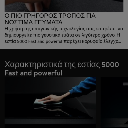
Ο ΠΙΟ ΓΡΗΓΟΡΟΣ ΤΡΟΠΟΣ ΓΙΑ
ΝΟΣΤΙΜΑ ΓΕΥΜΑΤΑ
Η χρήση της επαγωγικής τεχνολογίας σας επιτρέπει να
δημιουργείτε πιο γευστικά πιάτα σε λιγότερο χρόνο. Η
εστία 5000 Fast and powerful παρέχει κορυφαίο έλεγχο
θερμοκρασίας, ενώ θερμαίνεται πιο γρήγορα από κάθε
άλλη εστία. Έχετε τον απόλυτο έλεγχο: μπορείτε να
περάσετε από σιγοβράσιμο σε έντονο βρασμό μέσα
Χαρακτηριστικά της εστίας 5000
σε λίγα δευτερόλεπτα.
Fast and powerful