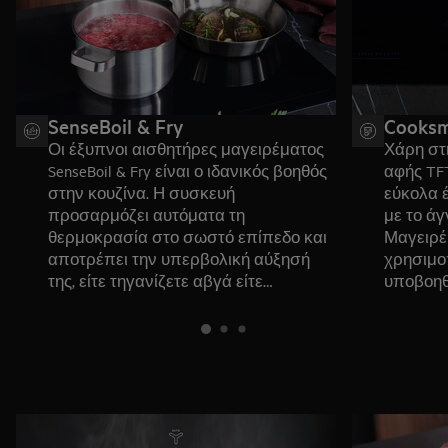
SenseBoil & Fry
Cooksm
Οι έξυπνοι αισθητήρες μαγειρέματος
Χάρη στ
SenseBoil & Fry είναι ο ιδανικός βοηθός
αφής TF
στην κουζίνα. Η συσκευή
εύκολα 
προσαρμόζει αυτόματα τη
με το άγ
θερμοκρασία στο σωστό επίπεδο και
Μαγειρέ
αποτρέπει την υπερβολική αύξησή
χρησιμοπ
της, είτε τηγανίζετε αβγά είτε
υποβοηθ
σιγοβράζετε κάποιο φαγητό στην
ανεβάσετ
κατσαρόλα.
επίπεδο. 