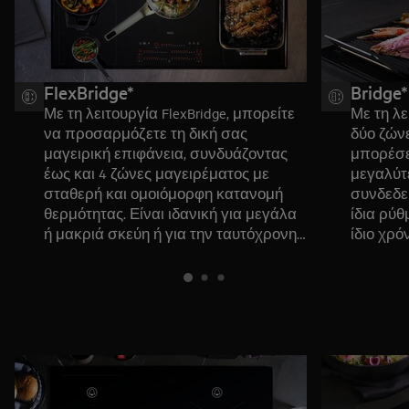
FlexBridge*
Bridge*
Με τη λειτουργία FlexBridge, μπορείτε
Με τη λε
να προσαρμόζετε τη δική σας
δύο ζώνε
μαγειρική επιφάνεια, συνδυάζοντας
μπορέσε
έως και 4 ζώνες μαγειρέματος με
μεγαλύτ
σταθερή και ομοιόμορφη κατανομή
συνδεδε
θερμότητας. Είναι ιδανική για μεγάλα
ίδια ρύθ
ή μακριά σκεύη ή για την ταυτόχρονη
ίδιο χρόν
ετοιμασία πολλών παρασκευών που
φορές πο
χρειάζονται επιπλέον χώρο.
καλεσμέ