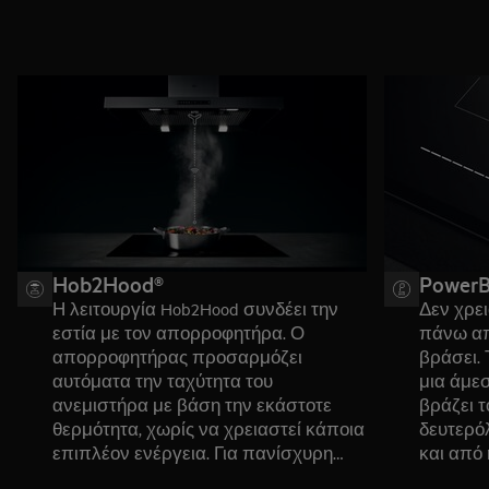
ότι μπορεί να χρησιμοποιηθεί πλέον η
τεχνική sous vide επάνω στην εστία.
Για επαγγελματικά αποτελέσματα.
Hob2Hood®
PowerB
Η λειτουργία Hob2Hood συνδέει την
Δεν χρει
εστία με τον απορροφητήρα. Ο
πάνω απ
απορροφητήρας προσαρμόζει
βράσει. 
αυτόματα την ταχύτητα του
μια άμε
ανεμιστήρα με βάση την εκάστοτε
βράζει τ
θερμότητα, χωρίς να χρειαστεί κάποια
δευτερό
επιπλέον ενέργεια. Για πανίσχυρη
και από 
εξαγωγή ατμών κατά το σοτάρισμα.
ιδανικό 