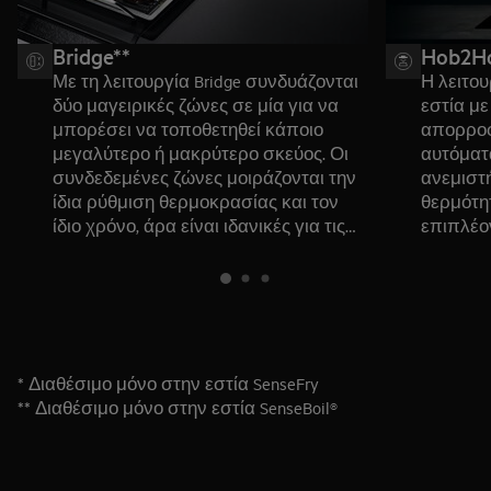
Bridge**
Hob2H
Με τη λειτουργία Bridge συνδυάζονται
Η λειτου
δύο μαγειρικές ζώνες σε μία για να
εστία μ
μπορέσει να τοποθετηθεί κάποιο
απορρο
μεγαλύτερο ή μακρύτερο σκεύος. Οι
αυτόματ
συνδεδεμένες ζώνες μοιράζονται την
ανεμιστ
ίδια ρύθμιση θερμοκρασίας και τον
θερμότητ
ίδιο χρόνο, άρα είναι ιδανικές για τις
επιπλέο
φορές που μαγειρεύετε για δείπνα με
εξαγωγή
καλεσμένους ή μεγαλύτερες γιορτές.
Και πιο
σιγοβρά
* Διαθέσιμο μόνο στην εστία SenseFry
** Διαθέσιμο μόνο στην εστία SenseBoil®