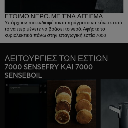
ΕΤΟΙΜΟ ΝΕΡΟ. ΜΕ ΈΝΑ ΑΓΓΙΓΜΑ
Υπάρχουν πιο ενδιαφέροντα πράγματα να κάνετε από
το να περιμένετε να βράσει το νερό. Αφήστε το
κυριολεκτικά πάνω στην επαγωγική εστία 7000
SenseBoil®. Ανιχνεύει το κόχλασμα και αυτόματα
κατεβάζει τη θερμοκρασία για να γίνει σιγοβράσιμο.
Έτσι, μπορείτε να εστιάζετε σε όσα έχουν πραγματικά
ΛΕΙΤΟΥΡΓΙΕΣ ΤΩΝ ΕΣΤΙΩΝ
σημασία. Τελειοποιήστε τις γεύσεις. Αλλά και το μενού
7000 SENSEFRY ΚΑΙ 7000
σας.
SENSEBOIL