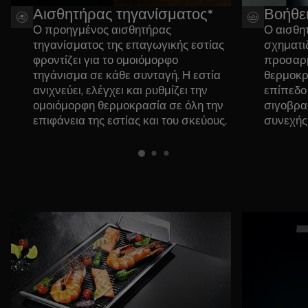
Αισθητήρας τηγανίσματος*
Βοήθε
Ο προηγμένος αισθητήρας
Ο αισθη
τηγανίσματος της επαγωγικής εστίας
σχηματι
φροντίζει για το ομοιόμορφο
προσαρμ
τηγάνισμα σε κάθε συνταγή. Η εστία
θερμοκρ
ανιχνεύει, ελέγχει και ρυθμίζει την
επίπεδο
ομοιόμορφη θερμοκρασία σε όλη την
σιγοβρασ
επιφάνεια της εστίας και του σκεύους.
συνεχής
Έτσι, τα πάντα μαγειρεύονται
εξοικονο
ακριβώς όπως τα θέλετε.