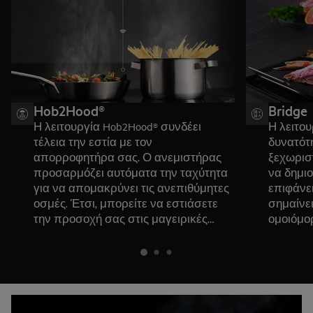
Hob2Hood®
Bridge
Η λειτουργία Hob2Hood® συνδέει
Η λειτου
τέλεια την εστία με τον
δυνατότ
απορροφητήρα σας. Ο ανεμιστήρας
ξεχωρισ
προσαρμόζει αυτόματα την ταχύτητα
να δημιο
για να απομακρύνει τις ανεπιθύμητες
επιφάνει
οσμές. Έτσι, μπορείτε να εστιάσετε
σημαίνει
την προσοχή σας στις μαγειρικές
ομοιόμο
δημιουργίες σας.
επιφάνει
να χρησ
σκεύη ή
Plancha.