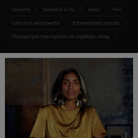
SensePro
SenseBoil & Fry
Sense
Flex
5000 Fast and powerful
Επισκόπηση σειράς
Παράμετροι που πρέπει να ληφθούν υπόψη