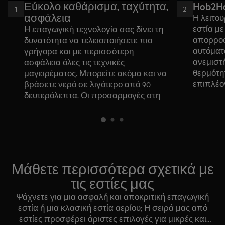
Εύκολο καθάρισμα, ταχύτητα,
Hob2H
1
2
ασφάλεια
Η λειτου
εστία μ
Η επαγωγική τεχνολογία σας δίνει τη
απορρο
δυνατότητα να τελειοποιήσετε πιο
αυτόματ
γρήγορα και με περισσότερη
ανεμιστ
ασφάλεια όλες τις τεχνικές
θερμότητ
μαγειρέματος. Μπορείτε ακόμα και να
επιπλέο
βράσετε νερό σε λιγότερο από 90
εξαγωγή
δευτερόλεπτα. Οι προσαρμογές στη
Και πιο
θερμότητα είναι τόσο διακριτικές που
σιγοβρά
σας επιτρέπουν να πετυχαίνετε
κορυφαία γεύση και υφή κάθε φορά
που μαγειρεύετε. Αφού τελειώσετε με
τη μαγειρική σας, απλώς σκουπίστε
την επιφάνεια με ένα πανί για εύκολο
Μάθετε περισσότερα σχετικά με
καθάρισμα.
τις εστίες μας
Ψάχνετε για μια ασφαλή και αποκριτική επαγωγική
εστία ή μια κλασική εστία αερίου; Η σειρά μας από
εστίες προσφέρει άριστες επιλογές για μικρές και