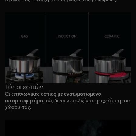
μεθόδους σας. Επιλέξτε εστία αερίου, επαγωγική και
κεραμική.
60, 70, 80 και 90 εκ.
: ανάλογα με τον χώρο που έχετε
στην κουζίνα σας αλλά και τις ανάγκες σας όταν
μαγειρεύετε, αυτά είναι τα τυπικά μεγέθη εστιών που
προσφέρουμε.
Τύποι εστιών
επαγωγικές εστίες με ενσωματωμένο
Οι
απορροφητήρα
σάς δίνουν ευελιξία στη σχεδίαση του
χώρου σας.
επαγωγικές εστίες
Οι
είναι εξαιρετικά αποκριτικές,
γρήγορες και ασφαλείς. Η θερμότητα κατανέμεται
ομοιόμορφα στα σκεύη. Μόλις τελειώσετε με το
μαγείρεμα, η εστία κρυώνει αμέσως.