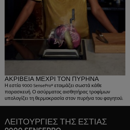
ΑΚΡΙΒΕΙΑ ΜΕΧΡΙ ΤΟΝ ΠΥΡΗΝΑ
Η εστία 9000 SensePro® ετοιμάζει σωστά κάθε
παρασκευή. Ο ασύρματος αισθητήρας τροφίμων
υπολογίζει τη θερμοκρασία στον πυρήνα του φαγητού.
Βράστε ζυμαρικά, σιγοβράστε σάλτσες, ψήστε
μπριζόλες στο τηγάνι, όποιο ψήσιμο και αν προτιμάτε:
rare, medium ή καλοψημένο. Μπορείτε ακόμα και να
ΛΕΙΤΟΥΡΓΙΕΣ ΤΗΣ ΕΣΤΙΑΣ
μαγειρέψετε με τεχνική sous vide στην εστία. Είναι ο
9000 SENSEPRO
προσωπικός βοηθός για αποτελέσματα επιπέδου