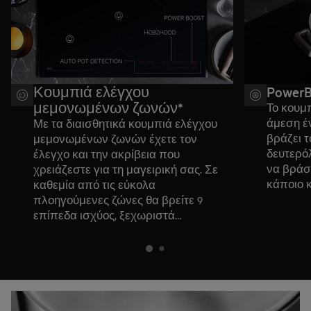
Κουμπιά ελέγχου
PowerB
μεμονωμένων ζωνών*
Το κουμπ
άμεση έ
Με τα διαισθητικά κουμπιά ελέγχου
βράζει τ
μεμονωμένων ζωνών έχετε τον
δευτερόλ
έλεγχο και την ακρίβεια που
να βράσ
χρειάζεστε για τη μαγειρική σας. Σε
κάποιο 
καθεμία από τις εύκολα
πλοηγούμενες ζώνες θα βρείτε 9
επίπεδα ισχύος, ξεχωριστά
χρονόμετρα, τη λειτουργία PowerBoost,
ενεργό άγγιγμα, κλείδωμα ασφαλείας
για παιδιά και το Hob2Hood®.