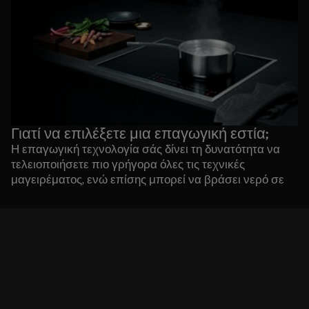
εστίες αερίου
Οι
είναι εύκολες στον χειρισμό.
Περιστρέφοντας το κουμπί το επίπεδο ισχύος της
φλόγας ελαττώνεται ή αυξάνεται γρήγορα.
κεραμικές εστίες
Οι
έχουν σαφείς ενδείκτες
θερμότητας, για να μπορείτε να βλέπετε αν είναι
ασφαλές να αγγίξετε μια επιφάνεια ή όχι.
Γιατί να επιλέξετε μια επαγωγική εστία;
Η επαγωγική τεχνολογία σάς δίνει τη δυνατότητα να
τελειοποιήσετε πιο γρήγορα όλες τις τεχνικές
μαγειρέματος, ενώ επίσης μπορεί να βράσει νερό σε
λιγότερο από 90 δευτερόλεπτα. Οι προσαρμογές στη
θερμότητα είναι τόσο διακριτικές που σας επιτρέπουν
να πετυχαίνετε κορυφαία γεύση και υφή κάθε φορά
που μαγειρεύετε.