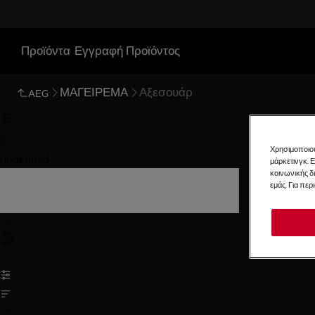
Προϊόντα
Εγγραφή Προϊόντος
ΜΑΓΕΙΡΕΜΑ
Αξεσουάρ
AEG
0
Χρησιμοποιού
undefined
μάρκετινγκ. 
κοινωνικής δ
εμάς. Για περ