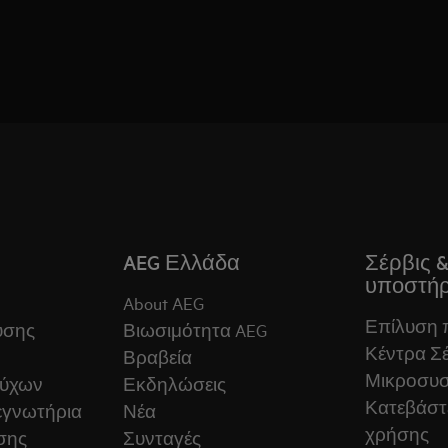
AEG Ελλάδα
Σέρβις 
υποστήρ
About AEG
Επίλυση
ύσης
Βιωσιμότητα AEG
Κέντρα Σέ
Βραβεία
Μικροσυ
ούχων
Εκδηλώσεις
Κατεβάστε
εγνωτήρια
Νέα
χρήσης
σης
Συνταγές