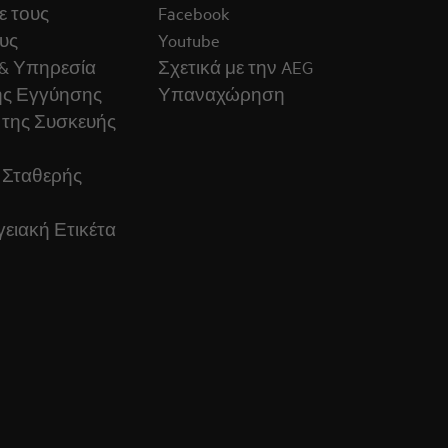
ε τους
Facebook
υς
Youtube
& Υπηρεσία
Σχετικά με την AEG
ς Εγγύησης
Υπαναχώρηση
 της Συσκευής
 Σταθερής
ειακή Ετικέτα