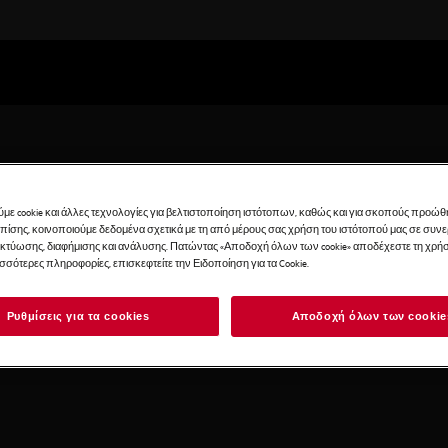
με cookie και άλλες τεχνολογίες για βελτιστοποίηση ιστότοπων, καθώς και για σκοπούς προώθ
Επίσης, κοινοποιούμε δεδομένα σχετικά με τη από μέρους σας χρήση του ιστότοπού μας σε συ
ικτύωσης, διαφήμισης και ανάλυσης. Πατώντας «Αποδοχή όλων των cookie» αποδέχεστε τη χρήσ
ισσότερες πληροφορίες, επισκεφτείτε την Ειδοποίηση για τα Cookie.
Ρυθμίσεις για τα cookies
Αποδοχή όλων των cookie