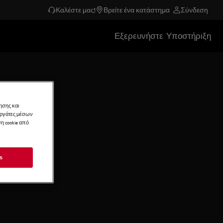
Καλέστε μας!
Βρείτε ένα κατάστημα
Σύνδεση
Εξερευνήστε
Υποστήριξη
ησης και
νεργάτες μέσων
η cookie από
s