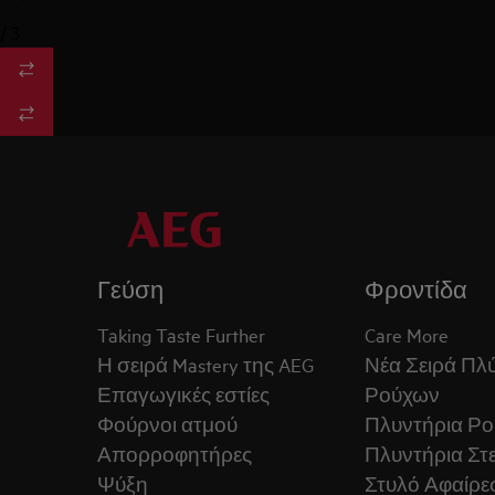
/
3
Γεύση
Φροντίδα
Taking Taste Further
Care More
Η σειρά Mastery της AEG
Νέα Σειρά Πλ
Επαγωγικές εστίες
Ρούχων
Φούρνοι ατμού
Πλυντήρια Ρ
Απορροφητήρες
Πλυντήρια Στ
Ψύξη
Στυλό Αφαίρε