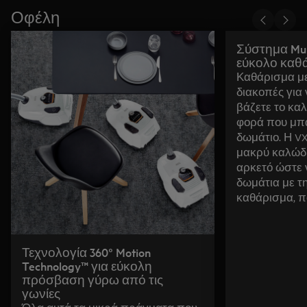
Οφέλη
Σύστημα Mul
εύκολο καθά
Καθάρισμα με 
διακοπές για 
βάζετε το κα
φορά που μπα
δωμάτιο. Η VX
μακρύ καλώδιο
αρκετό ώστε 
δωμάτια με τη
καθάρισμα, π
Τεχνολογία 360° Motion
Technology™ για εύκολη
πρόσβαση γύρω από τις
γωνίες