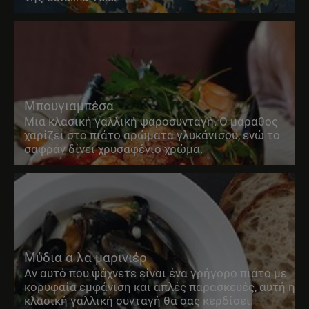
Μπουγιαμπέσα
Μια κλασική γαλλική ψαροσυνταγή. Ο μάραθος
χαρίζει στο πιάτο αρώματα γλυκάνισου, ενώ το
σαφράν δίνει χρυσαφένιο χρώμα.
Μύδια α λα μαρινιέρ
Αν αυτό που ψάχνετε είναι ένα γρήγορο πιάτο με
κορυφαία εμφάνιση και απλές παρασκευές, αυτή η
κλασική γαλλική συνταγή θα σας κερδίσει.