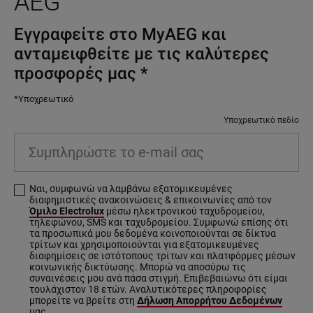
AEG
Εγγραφείτε στο MyAEG και
ανταμειφθείτε με τις καλύτερες
προσφορές μας
*
*Υποχρεωτικό
Υποχρεωτικό πεδίο
Συμπληρώστε
το
e-
Ναι, συμφωνώ να λαμβάνω εξατομικευμένες
mail
διαφημιστικές ανακοινώσεις & επικοινωνίες από τον
σας
Όμιλο Electrolux
μέσω ηλεκτρονικού ταχυδρομείου,
τηλεφώνου, SMS και ταχυδρομείου. Συμφωνώ επίσης ότι
τα προσωπικά μου δεδομένα κοινοποιούνται σε δίκτυα
τρίτων και χρησιμοποιούνται για εξατομικευμένες
διαφημίσεις σε ιστότοπους τρίτων και πλατφόρμες μέσων
κοινωνικής δικτύωσης. Μπορώ να αποσύρω τις
συναινέσεις μου ανά πάσα στιγμή. Επιβεβαιώνω ότι είμαι
τουλάχιστον 18 ετών. Αναλυτικότερες πληροφορίες
μπορείτε να βρείτε στη
Δήλωση Απορρήτου Δεδομένων
μας.