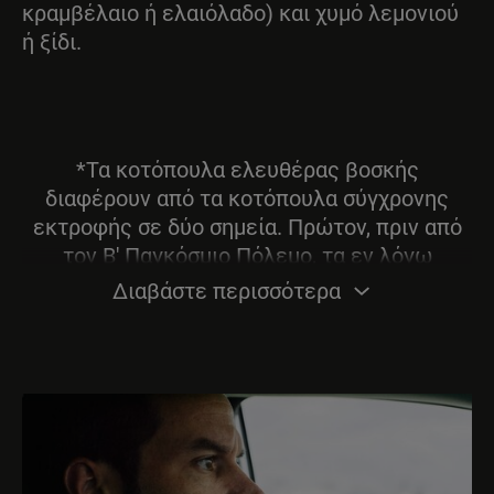
κραμβέλαιο ή ελαιόλαδο) και χυμό λεμονιού
ή ξίδι.
*Τα κοτόπουλα ελευθέρας βοσκής
διαφέρουν από τα κοτόπουλα σύγχρονης
εκτροφής σε δύο σημεία. Πρώτον, πριν από
τον Β' Παγκόσμιο Πόλεμο, τα εν λόγω
κοτόπουλα μεγάλωναν εν μέρει σε
Διαβάστε περισσότερα
βοσκοτόπια, όπου είχαν πρόσβαση σε
χορτάρι, ή κατά τη διάρκεια των πιο κρύων
μηνών, τρέφονταν με απομεινάρια από
ανθρώπινες τροφές, σανό κ.λπ. Τα σιτηρά
ήταν μέρος της διατροφής τους, αλλά δεν
ήταν η αποκλειστική τροφή τους. Δεύτερον,
τα κοτόπουλα ελευθέρας βοσκής