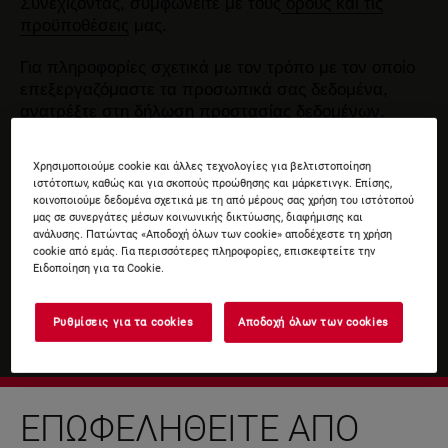
Συνεχίζοντας, συμφωνείτε με τους
όρους και τις
προϋποθέσεις
μας.
Για πληροφορίες σχετικά με τον τρόπο με τον οποίο
επεξεργαζόμαστε τα προσωπικά σας δεδομένα,
ανατρέξτε στη δήλωση
προστασίας δεδομένων
.
Χρησιμοποιούμε cookie και άλλες τεχνολογίες για βελτιστοποίηση
ιστότοπων, καθώς και για σκοπούς προώθησης και μάρκετινγκ. Επίσης,
κοινοποιούμε δεδομένα σχετικά με τη από μέρους σας χρήση του ιστότοπού
μας σε συνεργάτες μέσων κοινωνικής δικτύωσης, διαφήμισης και
ανάλυσης. Πατώντας «Αποδοχή όλων των cookie» αποδέχεστε τη χρήση
cookie από εμάς. Για περισσότερες πληροφορίες, επισκεφτείτε την
Ειδοποίηση για τα Cookie.
Ρυθμίσεις για τα cookies
Αποδοχή όλων των cookies
ΕΠΩΦΕΛΗΘΕΊΤΕ ΑΠΌ