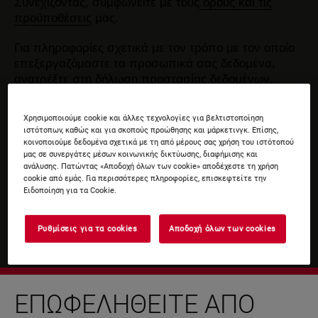
Συνεχίζοντας, συμφωνείτε με τους
όρους και τις
προϋποθέσεις
μας.
Για πληροφορίες σχετικά με τον τρόπο με τον οποίο
επεξεργαζόμαστε τα προσωπικά σας δεδομένα,
ανατρέξτε στη δήλωση
προστασίας δεδομένων
.
Χρησιμοποιούμε cookie και άλλες τεχνολογίες για βελτιστοποίηση
ιστότοπων, καθώς και για σκοπούς προώθησης και μάρκετινγκ. Επίσης,
κοινοποιούμε δεδομένα σχετικά με τη από μέρους σας χρήση του ιστότοπού
μας σε συνεργάτες μέσων κοινωνικής δικτύωσης, διαφήμισης και
ανάλυσης. Πατώντας «Αποδοχή όλων των cookie» αποδέχεστε τη χρήση
cookie από εμάς. Για περισσότερες πληροφορίες, επισκεφτείτε την
Ειδοποίηση για τα Cookie.
Ρυθμίσεις για τα cookies
Αποδοχή όλων των cookies
ΕΠΩΦΕΛΗΘΕΊΤΕ ΑΠΌ