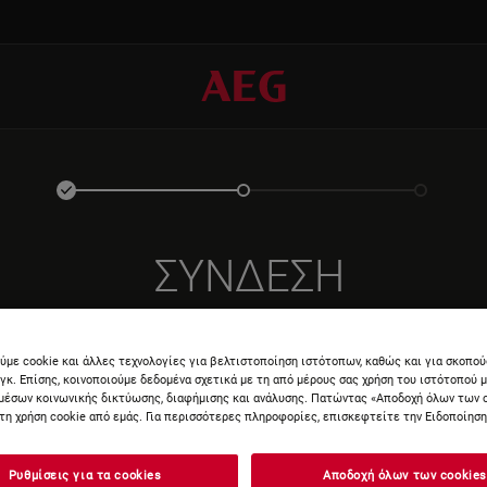
ΣΎΝΔΕΣΗ
ύμε cookie και άλλες τεχνολογίες για βελτιστοποίηση ιστότοπων, καθώς και για σκοπο
νγκ. Επίσης, κοινοποιούμε δεδομένα σχετικά με τη από μέρους σας χρήση του ιστότοπού 
μέσων κοινωνικής δικτύωσης, διαφήμισης και ανάλυσης. Πατώντας «Αποδοχή όλων των 
τη χρήση cookie από εμάς. Για περισσότερες πληροφορίες, επισκεφτείτε την Ειδοποίηση 
ΕΙΣΆΓΕ
Ρυθμίσεις για τα cookies
Αποδοχή όλων των cookies