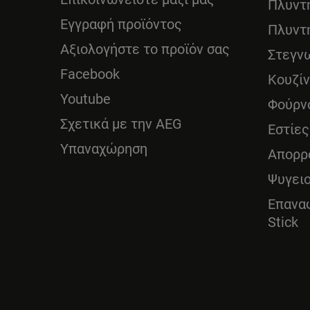
Πλυντ
Εγγραφή προϊόντος
Πλυντ
Αξιολογήστε το προϊόν σας
Στεγν
Facebook
Κουζί
Youtube
Φούρν
Σχετικά με την AEG
Εστίες
Υπαναχώρηση
Απορρ
Ψυγει
Επανα
Stick