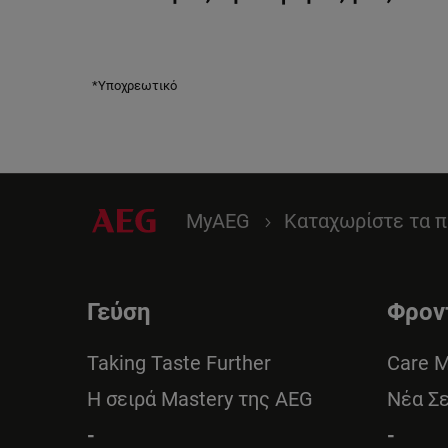
*Υποχρεωτικό
MyAEG
Καταχωρίστε τα π
Γεύση
Φρον
Taking Taste Further
Care 
Η σειρά Mastery της AEG
Νέα Σ
-
-