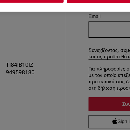
Email
Συνεχίζοντας, συμ
και τις προϋποθέσ
TI84IB10IZ
Για πληροφορίες σ
949598180
με τον οποίο επεξ
προσωπικά σας δε
στη δήλωση
προστ