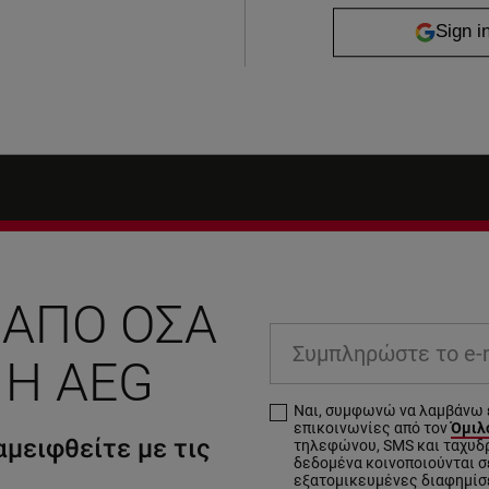
 ΑΠΌ ΌΣΑ
Συμπληρώστε το e-ma
 Η AEG
Ναι, συμφωνώ να λαμβάνω 
επικοινωνίες από τον
Όμιλο
μειφθείτε με τις
τηλεφώνου, SMS και ταχυδ
δεδομένα κοινοποιούνται σε
εξατομικευμένες διαφημίσ