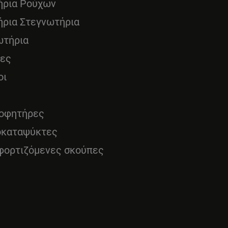
ήρια Ρούχων
ήρια Στεγνωτήρια
ωτήρια
νες
οι
οφητήρες
οκαταψύκτες
φορτιζόμενες σκούπες