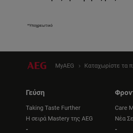
*Υποχρεωτικό
MyAEG
Καταχωρίστε τα π
Γεύση
Φρον
Taking Taste Further
Care 
Η σειρά Mastery της AEG
Νέα Σ
-
-