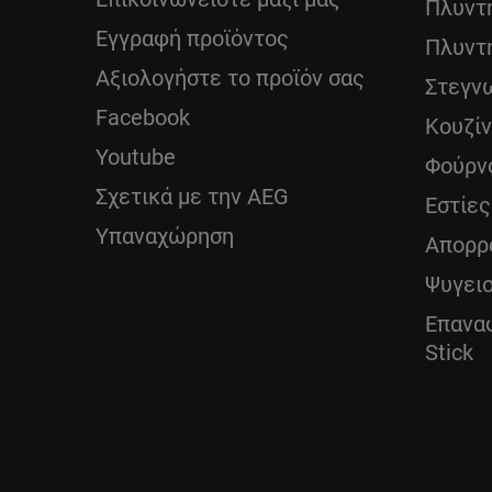
Πλυντ
Εγγραφή προϊόντος
Πλυντ
Αξιολογήστε το προϊόν σας
Στεγν
Facebook
Κουζί
Youtube
Φούρν
Σχετικά με την AEG
Εστίες
Υπαναχώρηση
Απορρ
Ψυγει
Επανα
Stick