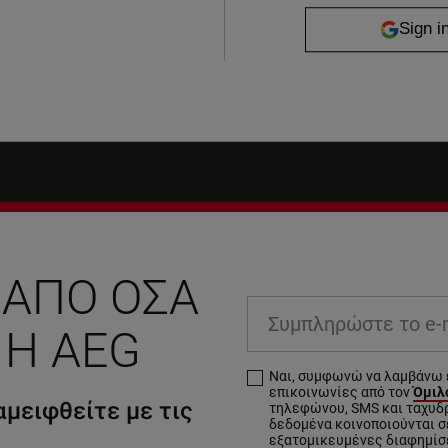
 ΑΠΌ ΌΣΑ
Συμπληρώστε το e-ma
 Η AEG
Ναι, συμφωνώ να λαμβάνω 
επικοινωνίες από τον
Όμιλο
μειφθείτε με τις
τηλεφώνου, SMS και ταχυδ
δεδομένα κοινοποιούνται σε
εξατομικευμένες διαφημίσ