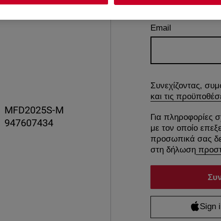
Email
Συνεχίζοντας, συμ
και τις προϋποθέσ
MFD2025S-M
Για πληροφορίες σ
947607434
με τον οποίο επεξ
προσωπικά σας δε
στη δήλωση
προστ