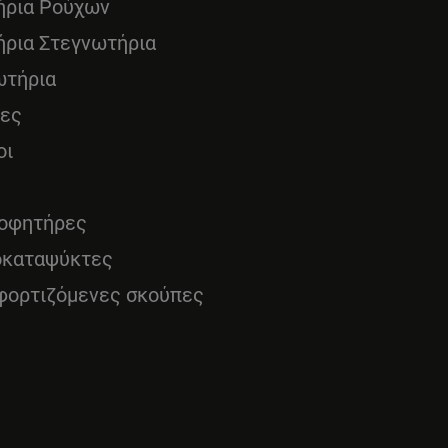
ήρια Ρούχων
ήρια Στεγνωτήρια
ωτήρια
νες
οι
οφητήρες
οκαταψύκτες
φορτιζόμενες σκούπες