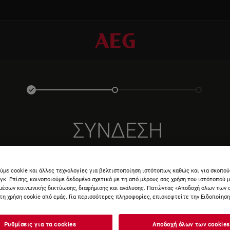
ΣΎΝΔΕΣΗ
ύμε cookie και άλλες τεχνολογίες για βελτιστοποίηση ιστότοπων, καθώς και για σκοπο
νγκ. Επίσης, κοινοποιούμε δεδομένα σχετικά με τη από μέρους σας χρήση του ιστότοπού 
μέσων κοινωνικής δικτύωσης, διαφήμισης και ανάλυσης. Πατώντας «Αποδοχή όλων των 
τη χρήση cookie από εμάς. Για περισσότερες πληροφορίες, επισκεφτείτε την Ειδοποίηση 
ΕΙΣΆΓΕ
Ρυθμίσεις για τα cookies
Αποδοχή όλων των cookies