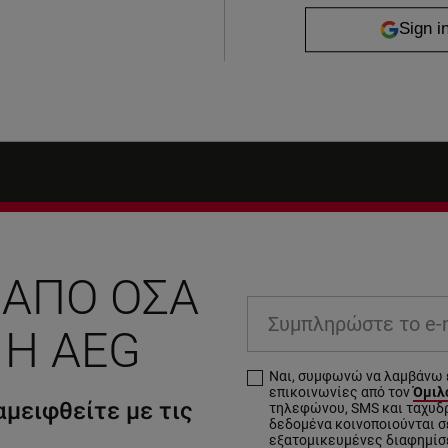
 ΑΠΌ ΌΣΑ
Συμπληρώστε το e-ma
 Η AEG
Ναι, συμφωνώ να λαμβάνω 
επικοινωνίες από τον
Όμιλο
μειφθείτε με τις
τηλεφώνου, SMS και ταχυδ
δεδομένα κοινοποιούνται σε
εξατομικευμένες διαφημίσ