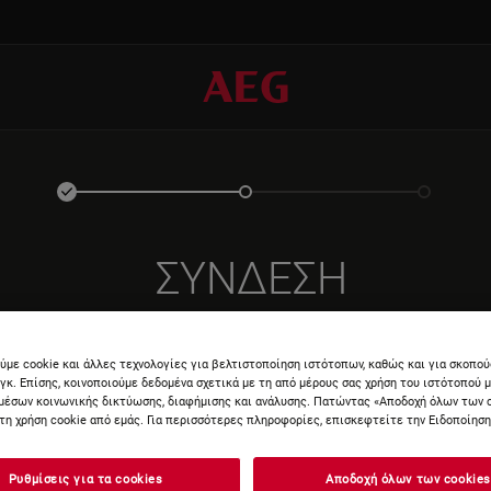
ΣΎΝΔΕΣΗ
ύμε cookie και άλλες τεχνολογίες για βελτιστοποίηση ιστότοπων, καθώς και για σκοπο
νγκ. Επίσης, κοινοποιούμε δεδομένα σχετικά με τη από μέρους σας χρήση του ιστότοπού 
μέσων κοινωνικής δικτύωσης, διαφήμισης και ανάλυσης. Πατώντας «Αποδοχή όλων των 
τη χρήση cookie από εμάς. Για περισσότερες πληροφορίες, επισκεφτείτε την Ειδοποίηση 
ΕΙΣΆΓΕ
Ρυθμίσεις για τα cookies
Αποδοχή όλων των cookies