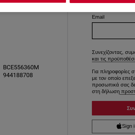
Email
Συνεχίζοντας, συμ
και τις προϋποθέσ
BCE556360M
Για πληροφορίες σ
944188708
με τον οποίο επεξ
προσωπικά σας δε
στη δήλωση
προστ