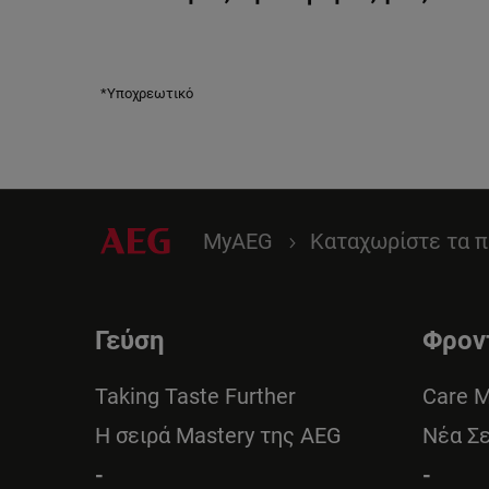
*Υποχρεωτικό
MyAEG
Καταχωρίστε τα π
Γεύση
Φρον
Taking Taste Further
Care 
Η σειρά Mastery της AEG
Νέα Σ
-
-