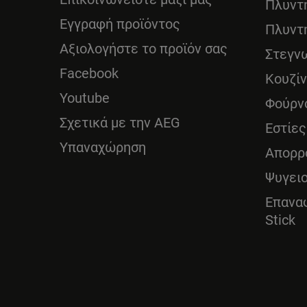
Πλυντ
Εγγραφή προϊόντος
Πλυντ
Αξιολογήστε το προϊόν σας
Στεγν
Facebook
Κουζί
Youtube
Φούρν
Σχετικά με την AEG
Εστίες
Υπαναχώρηση
Απορρ
Ψυγει
Επανα
Stick