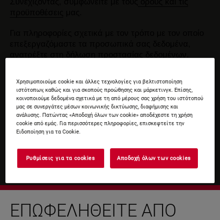
Συνεχίζοντας, συμφωνείτε με τους
όρους και τις
προϋποθέσεις
μας.
Για πληροφορίες σχετικά με τον τρόπο με τον οποίο
επεξεργαζόμαστε τα προσωπικά σας δεδομένα,
ανατρέξτε στη δήλωση
προστασίας δεδομένων
.
Χρησιμοποιούμε cookie και άλλες τεχνολογίες για βελτιστοποίηση
ιστότοπων, καθώς και για σκοπούς προώθησης και μάρκετινγκ. Επίσης,
κοινοποιούμε δεδομένα σχετικά με τη από μέρους σας χρήση του ιστότοπού
μας σε συνεργάτες μέσων κοινωνικής δικτύωσης, διαφήμισης και
ανάλυσης. Πατώντας «Αποδοχή όλων των cookie» αποδέχεστε τη χρήση
cookie από εμάς. Για περισσότερες πληροφορίες, επισκεφτείτε την
Ειδοποίηση για τα Cookie.
Ρυθμίσεις για τα cookies
Αποδοχή όλων των cookies
ΕΠΩΦΕΛΗΘΕΊΤΕ ΑΠΌ