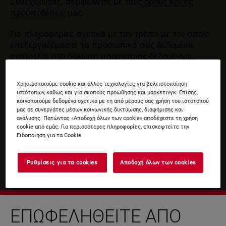
Συνεχίζοντας, συμφωνείτε με τους
όρους και τις
προϋποθέσεις
μας.
Για πληροφορίες σχετικά με τον τρόπο με τον οποίο
επεξεργαζόμαστε τα προσωπικά σας δεδομένα,
ανατρέξτε στη δήλωση
προστασίας δεδομένων
.
Χρησιμοποιούμε cookie και άλλες τεχνολογίες για βελτιστοποίηση
ιστότοπων, καθώς και για σκοπούς προώθησης και μάρκετινγκ. Επίσης,
κοινοποιούμε δεδομένα σχετικά με τη από μέρους σας χρήση του ιστότοπού
μας σε συνεργάτες μέσων κοινωνικής δικτύωσης, διαφήμισης και
ανάλυσης. Πατώντας «Αποδοχή όλων των cookie» αποδέχεστε τη χρήση
cookie από εμάς. Για περισσότερες πληροφορίες, επισκεφτείτε την
Ειδοποίηση για τα Cookie.
Ρυθμίσεις για τα cookies
Αποδοχή όλων των cookies
ΕΠΩΦΕΛΗΘΕΊΤΕ ΑΠΌ