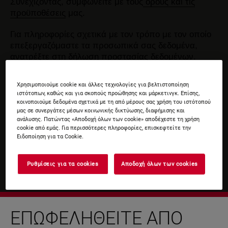
Συνεχίζοντας, συμφωνείτε με τους
όρους και τις
προϋποθέσεις
μας.
Για πληροφορίες σχετικά με τον τρόπο με τον οποίο
επεξεργαζόμαστε τα προσωπικά σας δεδομένα,
ανατρέξτε στη δήλωση
προστασίας δεδομένων
.
Χρησιμοποιούμε cookie και άλλες τεχνολογίες για βελτιστοποίηση
ιστότοπων, καθώς και για σκοπούς προώθησης και μάρκετινγκ. Επίσης,
κοινοποιούμε δεδομένα σχετικά με τη από μέρους σας χρήση του ιστότοπού
μας σε συνεργάτες μέσων κοινωνικής δικτύωσης, διαφήμισης και
ανάλυσης. Πατώντας «Αποδοχή όλων των cookie» αποδέχεστε τη χρήση
cookie από εμάς. Για περισσότερες πληροφορίες, επισκεφτείτε την
Ειδοποίηση για τα Cookie.
Ρυθμίσεις για τα cookies
Αποδοχή όλων των cookies
ΕΠΩΦΕΛΗΘΕΊΤΕ ΑΠΌ