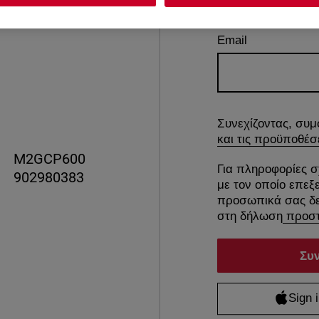
Email
Συνεχίζοντας, συμ
και τις προϋποθέσ
M2GCP600
Για πληροφορίες σ
902980383
με τον οποίο επεξ
προσωπικά σας δε
στη δήλωση
προστ