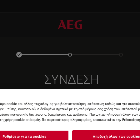
ΣΎΝΔΕΣΗ
ύμε cookie και άλλες τεχνολογίες για βελτιστοποίηση ιστότοπων, καθώς και για σκοπο
νγκ. Επίσης, κοινοποιούμε δεδομένα σχετικά με τη από μέρους σας χρήση του ιστότοπού 
μέσων κοινωνικής δικτύωσης, διαφήμισης και ανάλυσης. Πατώντας «Αποδοχή όλων των 
τη χρήση cookie από εμάς. Για περισσότερες πληροφορίες, επισκεφτείτε την Ειδοποίηση 
ΕΙΣΆΓΕ
Ρυθμίσεις για τα cookies
Αποδοχή όλων των cookies