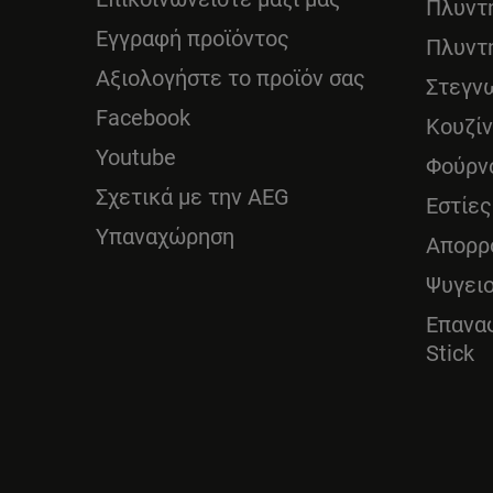
Πλυντ
Εγγραφή προϊόντος
Πλυντ
Αξιολογήστε το προϊόν σας
Στεγν
Facebook
Κουζί
Youtube
Φούρν
Σχετικά με την AEG
Εστίες
Υπαναχώρηση
Απορρ
Ψυγει
Επανα
Stick