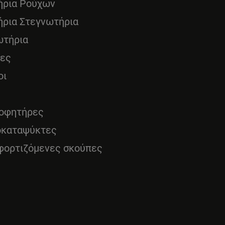
ήρια Ρούχων
ήρια Στεγνωτήρια
ωτήρια
νες
οι
οφητήρες
οκαταψύκτες
φορτιζόμενες σκούπες