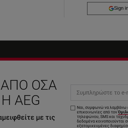
 ΑΠΌ ΌΣΑ
Συμπληρώστε το e-ma
 Η AEG
Ναι, συμφωνώ να λαμβάνω 
επικοινωνίες από τον
Όμιλο
μειφθείτε με τις
τηλεφώνου, SMS και ταχυδ
δεδομένα κοινοποιούνται σε
εξατομικευμένες διαφημίσ