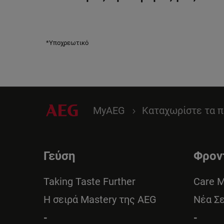
*Υποχρεωτικό
MyAEG
Καταχωρίστε τα π
Γεύση
Φρον
Taking Taste Further
Care 
Η σειρά Mastery της AEG
Νέα Σ
-
-