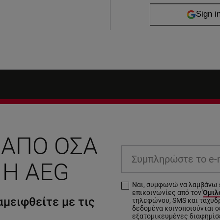
 ΑΠΌ ΌΣΑ
Συμπληρώστε το e-ma
 Η AEG
Ναι, συμφωνώ να λαμβάνω 
επικοινωνίες από τον
Όμιλο
μειφθείτε με τις
τηλεφώνου, SMS και ταχυδ
δεδομένα κοινοποιούνται σε
εξατομικευμένες διαφημίσ