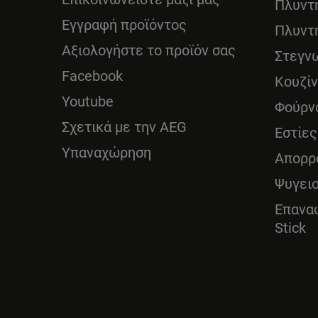
Πλυντ
Εγγραφή προϊόντος
Πλυντ
Αξιολογήστε το προϊόν σας
Στεγν
Facebook
Κουζί
Youtube
Φούρν
Σχετικά με την AEG
Εστίες
Υπαναχώρηση
Απορρ
Ψυγει
Επανα
Stick