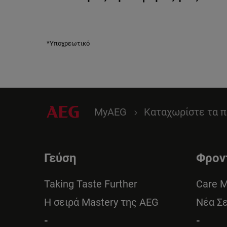
*Υποχρεωτικό
MyAEG
Καταχωρίστε τα π
Γεύση
Φρον
Taking Taste Further
Care 
Η σειρά Mastery της AEG
Νέα Σ
-
-