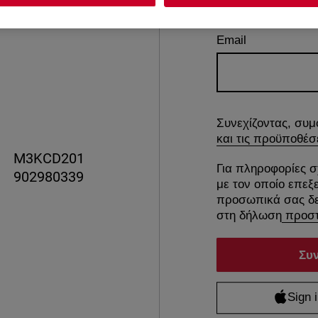
Email
Συνεχίζοντας, συμ
και τις προϋποθέσ
M3KCD201
Για πληροφορίες σ
902980339
με τον οποίο επεξ
προσωπικά σας δε
στη δήλωση
προστ