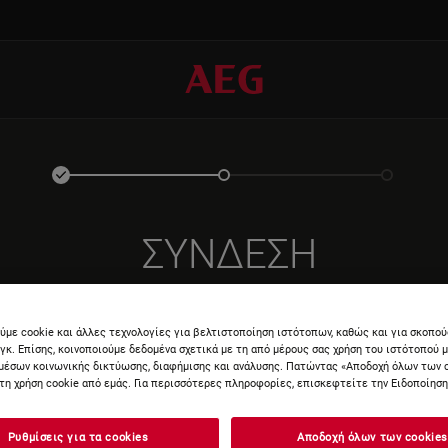
ΣΎΝΔΕΣΗ
ύμε cookie και άλλες τεχνολογίες για βελτιστοποίηση ιστότοπων, καθώς και για σκοπο
νγκ. Επίσης, κοινοποιούμε δεδομένα σχετικά με τη από μέρους σας χρήση του ιστότοπού 
μέσων κοινωνικής δικτύωσης, διαφήμισης και ανάλυσης. Πατώντας «Αποδοχή όλων των 
τη χρήση cookie από εμάς. Για περισσότερες πληροφορίες, επισκεφτείτε την Ειδοποίηση 
ΕΙΣΆΓΕ
Ρυθμίσεις για τα cookies
Αποδοχή όλων των cookies