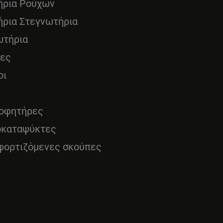
ήρια Ρούχων
ήρια Στεγνωτήρια
ωτήρια
νες
οι
οφητήρες
οκαταψύκτες
φορτιζόμενες σκούπες