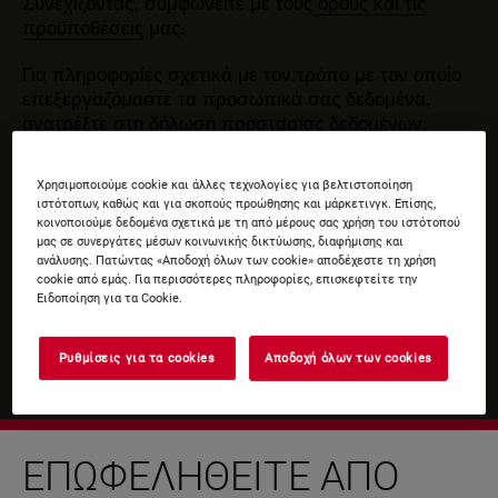
Συνεχίζοντας, συμφωνείτε με τους
όρους και τις
προϋποθέσεις
μας.
Για πληροφορίες σχετικά με τον τρόπο με τον οποίο
επεξεργαζόμαστε τα προσωπικά σας δεδομένα,
ανατρέξτε στη δήλωση
προστασίας δεδομένων
.
Χρησιμοποιούμε cookie και άλλες τεχνολογίες για βελτιστοποίηση
ιστότοπων, καθώς και για σκοπούς προώθησης και μάρκετινγκ. Επίσης,
κοινοποιούμε δεδομένα σχετικά με τη από μέρους σας χρήση του ιστότοπού
μας σε συνεργάτες μέσων κοινωνικής δικτύωσης, διαφήμισης και
ανάλυσης. Πατώντας «Αποδοχή όλων των cookie» αποδέχεστε τη χρήση
cookie από εμάς. Για περισσότερες πληροφορίες, επισκεφτείτε την
Ειδοποίηση για τα Cookie.
Ρυθμίσεις για τα cookies
Αποδοχή όλων των cookies
ΕΠΩΦΕΛΗΘΕΊΤΕ ΑΠΌ