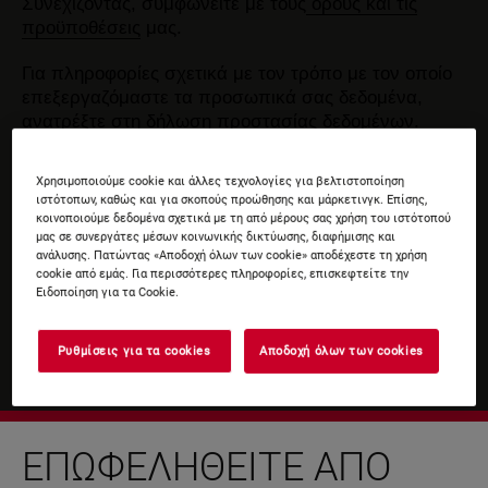
Συνεχίζοντας, συμφωνείτε με τους
όρους και τις
προϋποθέσεις
μας.
Για πληροφορίες σχετικά με τον τρόπο με τον οποίο
επεξεργαζόμαστε τα προσωπικά σας δεδομένα,
ανατρέξτε στη δήλωση
προστασίας δεδομένων
.
Χρησιμοποιούμε cookie και άλλες τεχνολογίες για βελτιστοποίηση
ιστότοπων, καθώς και για σκοπούς προώθησης και μάρκετινγκ. Επίσης,
κοινοποιούμε δεδομένα σχετικά με τη από μέρους σας χρήση του ιστότοπού
μας σε συνεργάτες μέσων κοινωνικής δικτύωσης, διαφήμισης και
ανάλυσης. Πατώντας «Αποδοχή όλων των cookie» αποδέχεστε τη χρήση
cookie από εμάς. Για περισσότερες πληροφορίες, επισκεφτείτε την
Ειδοποίηση για τα Cookie.
Ρυθμίσεις για τα cookies
Αποδοχή όλων των cookies
ΕΠΩΦΕΛΗΘΕΊΤΕ ΑΠΌ