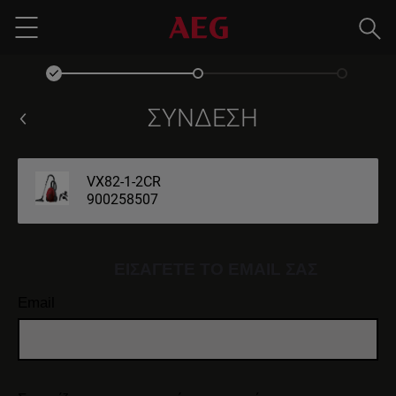
Ανα
Menu
ΣΎΝΔΕΣΗ
VX82-1-2CR
900258507
ΕΙΣΆΓΕΤΕ ΤΟ EMAIL ΣΑΣ
Email