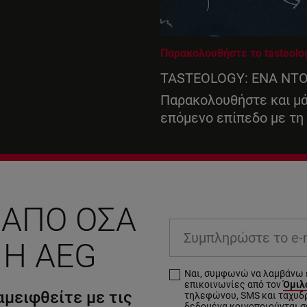
Παρακολουθήστε το tasteolo
TASTEOLOGY: ΕΝΑ ΝΤ
Παρακολουθήστε και μά
επόμενο επίπεδο με τη
 ΑΠΌ ΌΣΑ
Συμπληρώστε
 Η AEG
το
e-
Ναι, συμφωνώ να λαμβάνω 
mail
επικοινωνίες από τον
Όμιλο
μειφθείτε με τις
σας
τηλεφώνου, SMS και ταχυδ
δεδομένα κοινοποιούνται σε