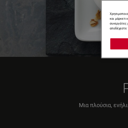
Χρησιμοποιο
και μάρκετι
συνεργάτες 
αποδέχεστε 
Μια πλούσια, ενήλι