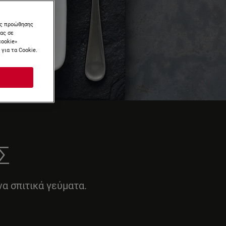
ύς προώθησης
μας σε
cookie»
για τα Cookie.
Σ
να σπιτικά γεύματα.