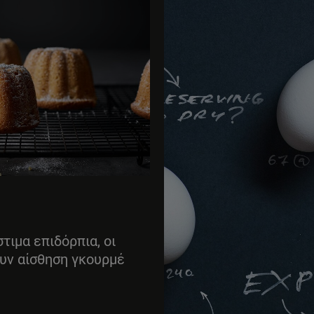
τιμα επιδόρπια, οι
υν αίσθηση γκουρμέ