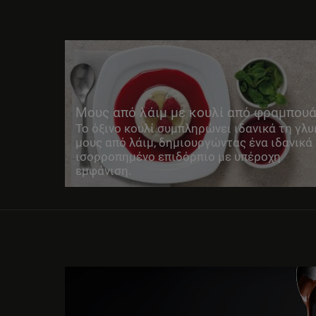
Μους από λάιμ με κουλί από φραμπου
Το όξινο κουλί συμπληρώνει ιδανικά τη γλυ
μους από λάιμ, δημιουργώντας ένα ιδανικά
ισορροπημένο επιδόρπιο με υπέροχη
εμφάνιση.