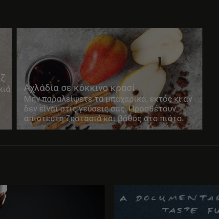
άζ
Αχλάδια σε κόκκινο κρασί
κιά
Μην παραλείψετε τα μπαχαρικά, εκτός κι αν
δεν είναι στις γεύσεις σας. Προσθέτουν
απίστευτη ζεστασιά και βάθος στο πιάτο.