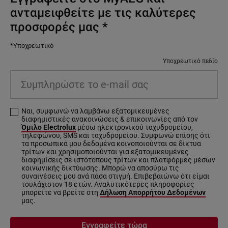
ανταμειφθείτε με τις καλύτερες
προσφορές μας
*
*Υποχρεωτικό
Υποχρεωτικό πεδίο
Συμπληρώστε
το
e-
Ναι, συμφωνώ να λαμβάνω εξατομικευμένες
mail
διαφημιστικές ανακοινώσεις & επικοινωνίες από τον
σας
Όμιλο Electrolux
μέσω ηλεκτρονικού ταχυδρομείου,
τηλεφώνου, SMS και ταχυδρομείου. Συμφωνώ επίσης ότι
τα προσωπικά μου δεδομένα κοινοποιούνται σε δίκτυα
τρίτων και χρησιμοποιούνται για εξατομικευμένες
διαφημίσεις σε ιστότοπους τρίτων και πλατφόρμες μέσων
κοινωνικής δικτύωσης. Μπορώ να αποσύρω τις
συναινέσεις μου ανά πάσα στιγμή. Επιβεβαιώνω ότι είμαι
τουλάχιστον 18 ετών. Αναλυτικότερες πληροφορίες
μπορείτε να βρείτε στη
Δήλωση Απορρήτου Δεδομένων
μας.
Εγγραφείτε τώρα