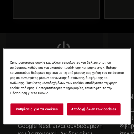
Χρησιμοποιούμε cookie και άλλες τεχνολογίες για βελτιστοποίηση
ιστότοπων, καθώς και για σκοπούς προώθησης και μάρκετινγκ. Επίσης,
κοινοποιούμε δεδομένα σχετικά με τη από μέρους σας χρήση του ιστότοπού
μας σε συνεργάτες μέσων κοινωνικής δικτύωσης, διαφήμισης και
ανάλυσης. Πατώντας «Αποδοχή όλων των cookie» αποδέχεστε τη χρήση
cookie από εμάς. Για περισσότερες πληροφορίες, επισκεφτείτε την
Ειδοποίηση για τα Cookie.
ΡΥΘΜΙΣΤΕ ΤΗ ΣΥΣΚΕΥΗ
ΣΥΝ
1
2
GOOGLE NEST
Βεβα
Ρυθμίσεις για τα cookies
Αποδοχή όλων των cookies
είνα
Βεβαιωθείτε ότι η συσκευή
εφαρ
Google Nest είναι συνδεδεμένη
δεν ε
και λειτουργεί. Αν δεν είναι,