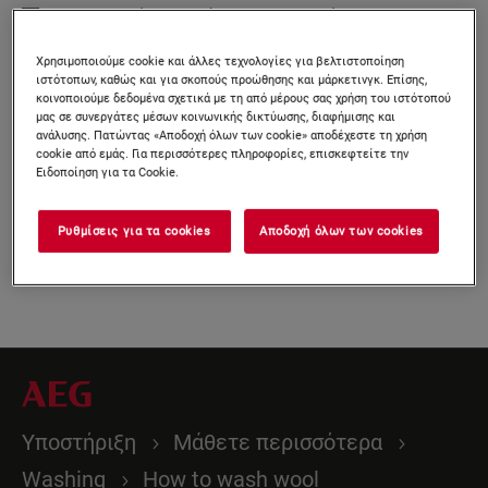
Ναι, συμφωνώ να λαμβάνω εξατομικευμένες
mail
διαφημιστικές ανακοινώσεις & επικοινωνίες από τον
σας
Όμιλο Electrolux
μέσω ηλεκτρονικού ταχυδρομείου,
Χρησιμοποιούμε cookie και άλλες τεχνολογίες για βελτιστοποίηση
τηλεφώνου, SMS και ταχυδρομείου. Συμφωνώ επίσης ότι
ιστότοπων, καθώς και για σκοπούς προώθησης και μάρκετινγκ. Επίσης,
τα προσωπικά μου δεδομένα κοινοποιούνται σε δίκτυα
κοινοποιούμε δεδομένα σχετικά με τη από μέρους σας χρήση του ιστότοπού
τρίτων και χρησιμοποιούνται για εξατομικευμένες
μας σε συνεργάτες μέσων κοινωνικής δικτύωσης, διαφήμισης και
διαφημίσεις σε ιστότοπους τρίτων και πλατφόρμες μέσων
κοινωνικής δικτύωσης. Μπορώ να αποσύρω τις
ανάλυσης. Πατώντας «Αποδοχή όλων των cookie» αποδέχεστε τη χρήση
συναινέσεις μου ανά πάσα στιγμή. Επιβεβαιώνω ότι είμαι
cookie από εμάς. Για περισσότερες πληροφορίες, επισκεφτείτε την
τουλάχιστον 18 ετών. Αναλυτικότερες πληροφορίες
Ειδοποίηση για τα Cookie.
μπορείτε να βρείτε στη
Δήλωση Απορρήτου Δεδομένων
μας.
Ρυθμίσεις για τα cookies
Αποδοχή όλων των cookies
Εγγραφείτε τώρα
Υποστήριξη
Mάθετε περισσότερα
Washing
How to wash wool