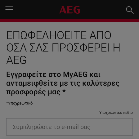
Ανα
Menu
ΕΠΩΦΕΛΗΘΕΊΤΕ ΑΠΌ
ΌΣΑ ΣΑΣ ΠΡΟΣΦΈΡΕΙ Η
AEG
Εγγραφείτε στο MyAEG και
ανταμειφθείτε με τις καλύτερες
προσφορές μας
*
*Υποχρεωτικό
Υποχρεωτικό πεδίο
Συμπληρώστε
το
e-