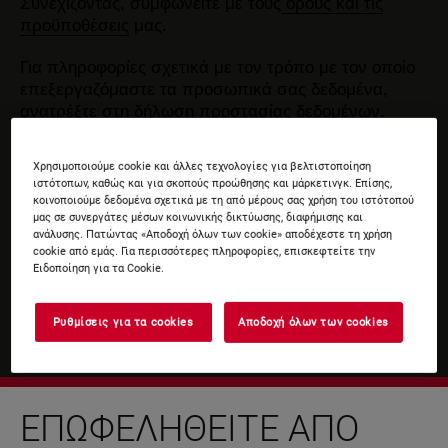
Συνεχίζοντας, συμφωνείτε με τους
όρους και τις
προϋποθέσεις
μας.
Για πληροφορίες σχετικά με τον τρόπο με τον οποίο
επεξεργαζόμαστε τα προσωπικά σας δεδομένα,
ανατρέξτε στη δήλωση
προστασίας δεδομένων
.
Χρησιμοποιούμε cookie και άλλες τεχνολογίες για βελτιστοποίηση
ιστότοπων, καθώς και για σκοπούς προώθησης και μάρκετινγκ. Επίσης,
κοινοποιούμε δεδομένα σχετικά με τη από μέρους σας χρήση του ιστότοπού
μας σε συνεργάτες μέσων κοινωνικής δικτύωσης, διαφήμισης και
ανάλυσης. Πατώντας «Αποδοχή όλων των cookie» αποδέχεστε τη χρήση
cookie από εμάς. Για περισσότερες πληροφορίες, επισκεφτείτε την
Ειδοποίηση για τα Cookie.
Ρυθμίσεις για τα cookies
Αποδοχή όλων των cookies
ΕΠΩΦΕΛΗΘΕΊΤΕ ΑΠΌ