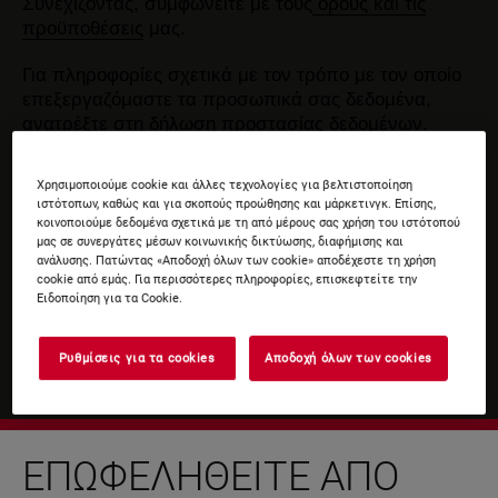
Συνεχίζοντας, συμφωνείτε με τους
όρους και τις
προϋποθέσεις
μας.
Για πληροφορίες σχετικά με τον τρόπο με τον οποίο
επεξεργαζόμαστε τα προσωπικά σας δεδομένα,
ανατρέξτε στη δήλωση
προστασίας δεδομένων
.
Χρησιμοποιούμε cookie και άλλες τεχνολογίες για βελτιστοποίηση
ιστότοπων, καθώς και για σκοπούς προώθησης και μάρκετινγκ. Επίσης,
κοινοποιούμε δεδομένα σχετικά με τη από μέρους σας χρήση του ιστότοπού
μας σε συνεργάτες μέσων κοινωνικής δικτύωσης, διαφήμισης και
ανάλυσης. Πατώντας «Αποδοχή όλων των cookie» αποδέχεστε τη χρήση
cookie από εμάς. Για περισσότερες πληροφορίες, επισκεφτείτε την
Ειδοποίηση για τα Cookie.
Ρυθμίσεις για τα cookies
Αποδοχή όλων των cookies
ΕΠΩΦΕΛΗΘΕΊΤΕ ΑΠΌ