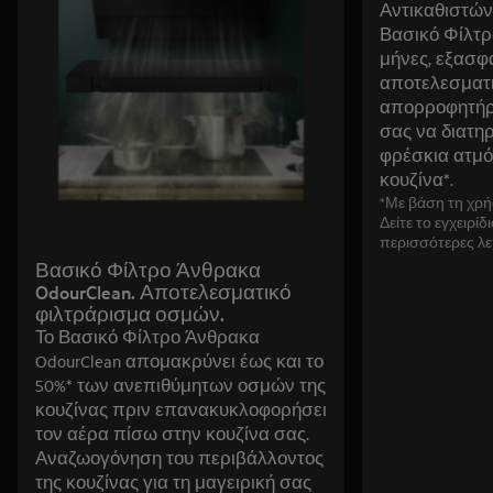
Αντικαθιστών
Βασικό Φίλτρ
μήνες, εξασφ
αποτελεσματ
απορροφητήρ
σας να διατηρ
φρέσκια ατμ
κουζίνα*.
*Με βάση τη χρ
Δείτε το εγχειρίδ
περισσότερες λε
Βασικό Φίλτρο Άνθρακα
OdourClean. Αποτελεσματικό
φιλτράρισμα οσμών.
Το Βασικό Φίλτρο Άνθρακα
OdourClean απομακρύνει έως και το
50%* των ανεπιθύμητων οσμών της
κουζίνας πριν επανακυκλοφορήσει
τον αέρα πίσω στην κουζίνα σας.
Αναζωογόνηση του περιβάλλοντος
της κουζίνας για τη μαγειρική σας