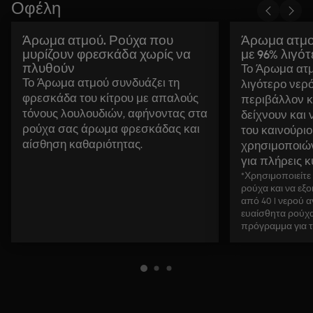
Οφέλη
Άρωμα ατμού. Ρούχα που
Άρωμα ατμο
μυρίζουν φρεσκάδα χωρίς να
με 96% λιγό
πλυθούν
Το Άρωμα ατμ
Το Άρωμα ατμού συνδυάζει τη
λιγότερο νερό.
φρεσκάδα του κίτρου με απαλούς
περιβάλλον κ
τόνους λουλουδιών, αφήνοντας στα
δείχνουν και 
ρούχα σας άρωμα φρεσκάδας και
του καινούριο
αίσθηση καθαριότητας.
χρησιμοποιών
για πλήρεις 
*Χρησιμοποιείτε
ρούχα και να εξ
από 40 l νερού α
ευαίσθητα ρούχα 
πρόγραμμα για τ