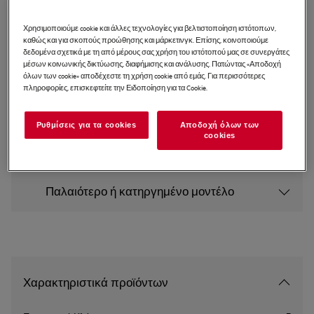
5000 AirDry Πλυντήριο πιάτων 45
εκ.
Χρησιμοποιούμε cookie και άλλες τεχνολογίες για βελτιστοποίηση ιστότοπων,
καθώς και για σκοπούς προώθησης και μάρκετινγκ. Επίσης, κοινοποιούμε
5 (2)
δεδομένα σχετικά με τη από μέρους σας χρήση του ιστότοπού μας σε συνεργάτες
μέσων κοινωνικής δικτύωσης, διαφήμισης και ανάλυσης. Πατώντας «Αποδοχή
όλων των cookie» αποδέχεστε τη χρήση cookie από εμάς. Για περισσότερες
Δελτίο πληροφοριών για το προϊόν
πληροφορίες, επισκεφτείτε την Ειδοποίηση για τα Cookie.
Οι οδηγίες ασφαλείας και οι προειδοποιήσεις ασφαλείας
Ρυθμίσεις για τα cookies
Αποδοχή όλων των
σύμφωνα με τον κανονισμό 2023/988 της ΕΕ παρατίθενται
cookies
στα κεφάλαια 1 και 2 του εγχειριδίου χρήσης. Για την
ασφαλή χρήση του προϊόντος διαβάστε το πλήρες
εγχειρίδιο χρήσης.
Παλαιότερο ή κατηργημένο μοντέλο
Χαρακτηριστικά προϊόντων