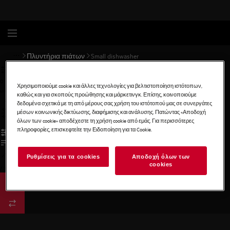
Πλυντήρια πιάτων
Small dishwasher
0
Χρησιμοποιούμε cookie και άλλες τεχνολογίες για βελτιστοποίηση ιστότοπων,
undefined
καθώς και για σκοπούς προώθησης και μάρκετινγκ. Επίσης, κοινοποιούμε
δεδομένα σχετικά με τη από μέρους σας χρήση του ιστότοπού μας σε συνεργάτες
μέσων κοινωνικής δικτύωσης, διαφήμισης και ανάλυσης. Πατώντας «Αποδοχή
όλων των cookie» αποδέχεστε τη χρήση cookie από εμάς. Για περισσότερες
πληροφορίες, επισκεφτείτε την Ειδοποίηση για τα Cookie.
Ρυθμίσεις για τα cookies
Αποδοχή όλων των
cookies
/
3