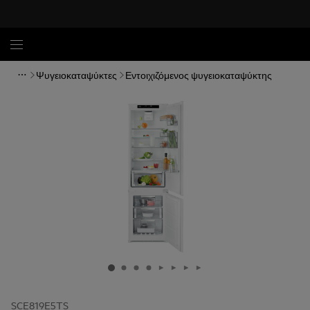
Ψυγειοκαταψύκτες
Εντοιχιζόμενος ψυγειοκαταψύκτης
SCE819E5TS