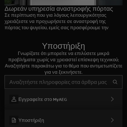
Δωρεάν υπηρεσία αναστροφής πόρτας
Σε περίπτωση που για λόγους λειτουργικότητας
χρειάζεστε να προχωρήσετε σε αναστροφή της
πόρτας του ψυγείου, εμείς σας προσφέρουμε την
υπηρεσία δωρεάν.
Η δωρεάν υπηρεσία έχει ισχύ 21 ημέρες από την
Υποστήριξη
ημερομηνία αγοράς. Επικοινωνήστε με το κέντρο
εξυπηρέτησής μας ή με το κατάστημα αγοράς για να
Γνωρίζατε ότι μπορείτε να επιλύσετε μικρά
αξιοποιήσετε αυτή την προσφορά.
προβλήματα χωρίς να χρειαστεί επίσκεψη τεχνικού;
Αναζητήστε παρακάτω για το θέμα που αντιμετωπίζετε
για να ξεκινήσετε.
Τύπος για αναζήτηση άρθρων υποστήριξης
Εγγραφείτε στο MyAEG
Υποστήριξη