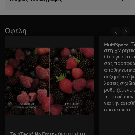
Οφέλη
MultiSpace.
στη χωρητικ
Ο ψυγειοκατα
σας προσφέρ
αποθηκευτικο
αυξημένο ύψο
λύσεις σχεδι
ρυθμιζόμενο 
προσφέρουν μ
για την αποθ
συστατικού.
TwinTech® No Frost - διατηρεί τα