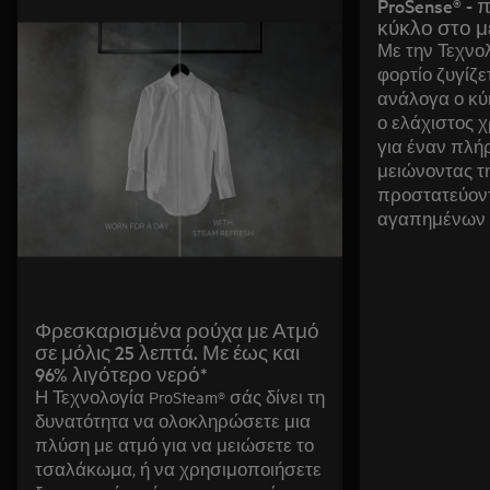
ProSense® - προσαρμόζει τον
κύκλο στο μ
Με την Τεχνολ
φορτίο ζυγίζε
ανάλογα ο κύκ
ο ελάχιστος χ
για έναν πλή
μειώνοντας τ
προστατεύον
αγαπημένων 
Φρεσκαρισμένα ρούχα με Ατμό
σε μόλις 25 λεπτά. Με έως και
96% λιγότερο νερό*
Η Τεχνολογία ProSteam® σάς δίνει τη
δυνατότητα να ολοκληρώσετε μια
πλύση με ατμό για να μειώσετε το
τσαλάκωμα, ή να χρησιμοποιήσετε