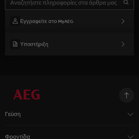
Εγγραφείτε στο MyAEG
Υποστήριξη
Γεύση
Taking Taste Further
Η σειρά Mastery της AEG
Φροντίδα