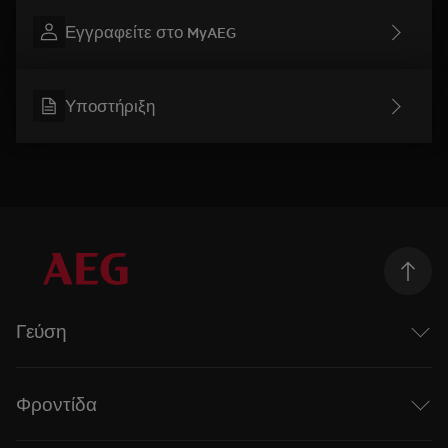
Εγγραφείτε στο MyAEG
Υποστήριξη
Γεύση
Taking Taste Further
Η σειρά Mastery της AEG
Φροντίδα
Επαγωγικές εστίες
Φούρνοι ατμού