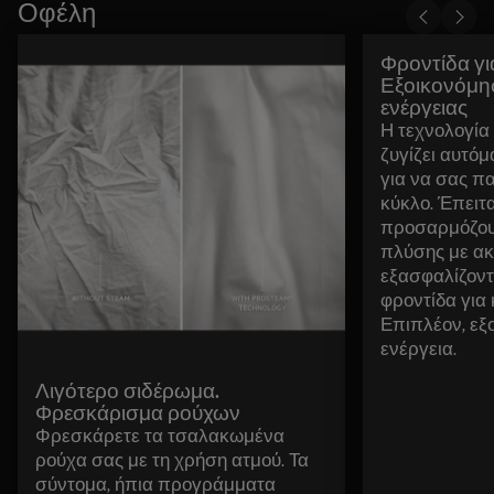
Οφέλη
Φροντίδα γι
Εξοικονόμησ
ενέργειας
Η τεχνολογία 
ζυγίζει αυτόμ
για να σας πα
κύκλο. Έπειτα
προσαρμόζου
πλύσης με ακ
εξασφαλίζοντ
φροντίδα για
Επιπλέον, εξο
ενέργεια.
Λιγότερο σιδέρωμα.
Φρεσκάρισμα ρούχων
Φρεσκάρετε τα τσαλακωμένα
ρούχα σας με τη χρήση ατμού. Τα
σύντομα, ήπια προγράμματα