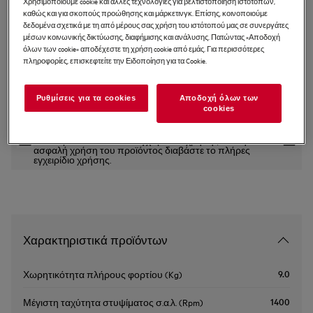
Χρησιμοποιούμε cookie και άλλες τεχνολογίες για βελτιστοποίηση ιστότοπων,
9 kg
καθώς και για σκοπούς προώθησης και μάρκετινγκ. Επίσης, κοινοποιούμε
δεδομένα σχετικά με τη από μέρους σας χρήση του ιστότοπού μας σε συνεργάτες
μέσων κοινωνικής δικτύωσης, διαφήμισης και ανάλυσης. Πατώντας «Αποδοχή
4.8 (5)
όλων των cookie» αποδέχεστε τη χρήση cookie από εμάς. Για περισσότερες
πληροφορίες, επισκεφτείτε την Ειδοποίηση για τα Cookie.
Δελτίο πληροφοριών για το προϊόν
Ρυθμίσεις για τα cookies
Αποδοχή όλων των
cookies
Οι οδηγίες ασφαλείας και οι προειδοποιήσεις ασφαλείας
σύμφωνα με τον κανονισμό 2023/988 της ΕΕ παρατίθενται
στα κεφάλαια 1 και 2 του εγχειριδίου χρήσης. Για την
ασφαλή χρήση του προϊόντος διαβάστε το πλήρες
εγχειρίδιο χρήσης.
Χαρακτηριστικά προϊόντων
9.0
Χωρητικότητα πλήρους φορτίου (Kg)
1400
Μέγιστη ταχύτητα στυψίματος σ.α.λ. (Rpm)