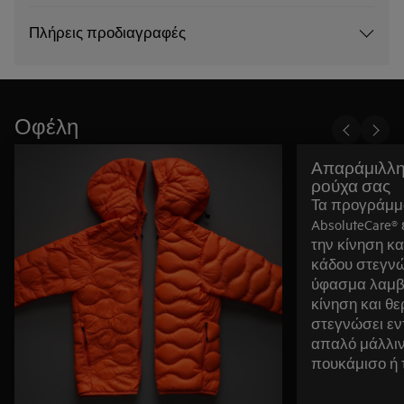
Πλήρεις προδιαγραφές
Οφέλη
Απαράμιλλη
ρούχα σας
Τα προγράμμ
AbsoluteCare®
την κίνηση κα
κάδου στεγνώ
ύφασμα λαμβ
κίνηση και θ
στεγνώσει εν
απαλό μάλλιν
πουκάμισο ή 