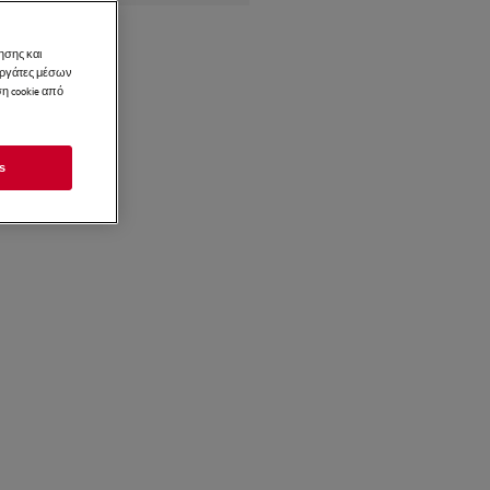
ησης και
νεργάτες μέσων
η cookie από
s