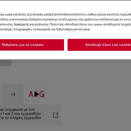
με cookie και άλλες τεχνολογίες για βελτιστοποίηση ιστότοπων, καθώς και για σκοπούς προώθ
Επίσης, κοινοποιούμε δεδομένα σχετικά με τη από μέρους σας χρήση του ιστότοπού μας σε συ
ικτύωσης, διαφήμισης και ανάλυσης. Πατώντας «Αποδοχή όλων των cookie» αποδέχεστε τη χρήσ
ισσότερες πληροφορίες, επισκεφτείτε την Ειδοποίηση για τα Cookie.
Ρυθμίσεις για τα cookies
Αποδοχή όλων των cookie
+
3
είας σύμφωνα με τον
1 και 2 του εγχειριδίου
ε το πλήρες εγχειρίδιο