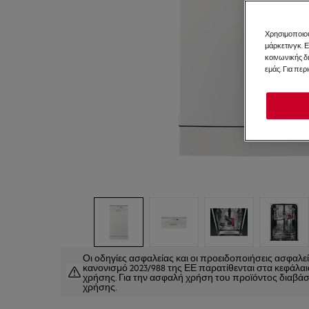
Χρησιμοποιού
μάρκετινγκ. 
κοινωνικής δ
εμάς. Για περ
Οι οδηγίες ασφαλείας και οι προειδοποιήσεις ασφαλ
κανονισμό 2023/988 της ΕΕ παρατίθενται στα κεφάλαια 
χρήσης. Για την ασφαλή χρήση του προϊόντος διαβάστ
χρήσης.