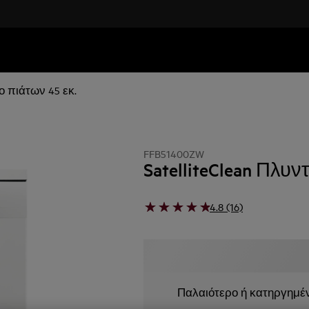
ο πιάτων 45 εκ.
FFB51400ZW
SatelliteClean Πλυν
4.8 (16)
Παλαιότερο ή κατηργημέ