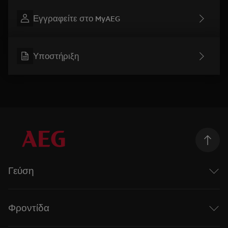
Εγγραφείτε στο MyAEG
Υποστήριξη
Γεύση
Taking Taste Further
Η σειρά Mastery της AEG
Φροντίδα
Επαγωγικές εστίες
Φούρνοι ατμού