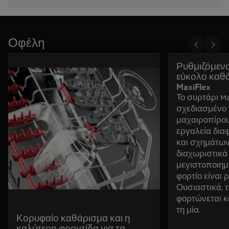
Οφέλη
Ρυθμιζόμενο
εύκολο καθά
MaxiFlex
Το συρτάρι Ma
σχεδιασμένο 
μαχαιροπίρου
εργαλεία δια
και σχημάτων
διαχωριστικά 
μεγιστοποιημ
φορτίο είναι 
Ουσιαστικά, τ
φορτώνεται κ
τη μία.
Κορυφαίο καθάρισμα και η
καλύτερη φροντίδα για τα