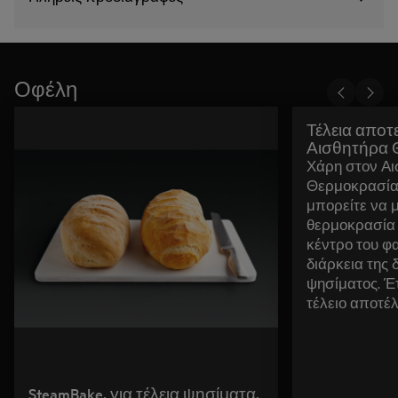
Οφέλη
Τέλεια αποτ
Αισθητήρα 
Χάρη στον Α
Θερμοκρασίας
μπορείτε να 
θερμοκρασία
κέντρο του φ
διάρκεια της 
ψησίματος. Έ
τέλειο αποτέ
SteamBake, για τέλεια ψησίματα.