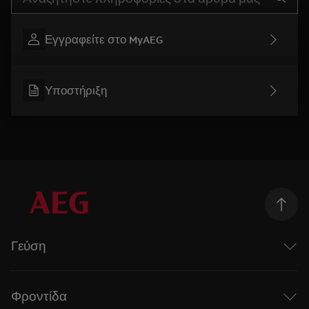
Εγγραφείτε στο MyAEG
Υποστήριξη
Γεύση
Taking Taste Further
Η σειρά Mastery της AEG
Φροντίδα
Επαγωγικές εστίες