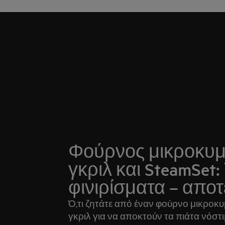
Φούρνος μικροκυμ
γκριλ και SteamSet:
φινιρίσματα – απο
Ό,τι ζητάτε από έναν φούρνο μικροκυ
γκριλ για να αποκτούν τα πιάτα νόστ