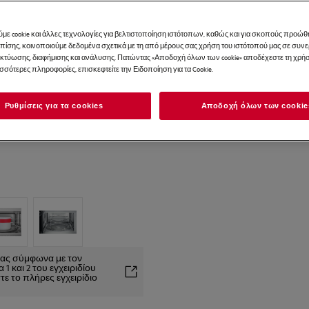
με cookie και άλλες τεχνολογίες για βελτιστοποίηση ιστότοπων, καθώς και για σκοπούς προώθ
Επίσης, κοινοποιούμε δεδομένα σχετικά με τη από μέρους σας χρήση του ιστότοπού μας σε συ
ικτύωσης, διαφήμισης και ανάλυσης. Πατώντας «Αποδοχή όλων των cookie» αποδέχεστε τη χρήσ
ισσότερες πληροφορίες, επισκεφτείτε την Ειδοποίηση για τα Cookie.
Ρυθμίσεις για τα cookies
Αποδοχή όλων των cookie
είας σύμφωνα με τον
1 και 2 του εγχειριδίου
ε το πλήρες εγχειρίδιο