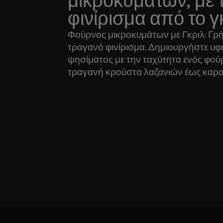
μικροκυμάτων, με 
φινίρισμα από το γ
Φούρνος μικροκυμάτων με Γκριλ: Γρ
τραγανό φινίρισμα. Δημιουργήστε υφέ
ψησίματος με την ταχύτητα ενός φο
τραγανή κρούστα λαζανιών έως καρ