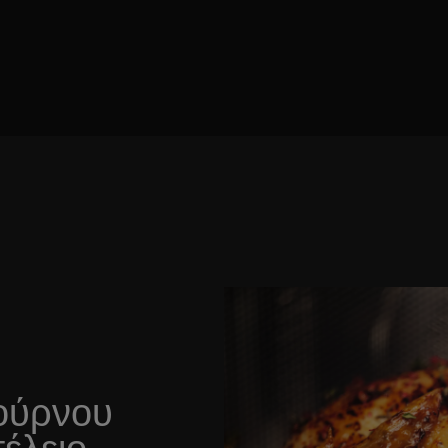
φούρνου