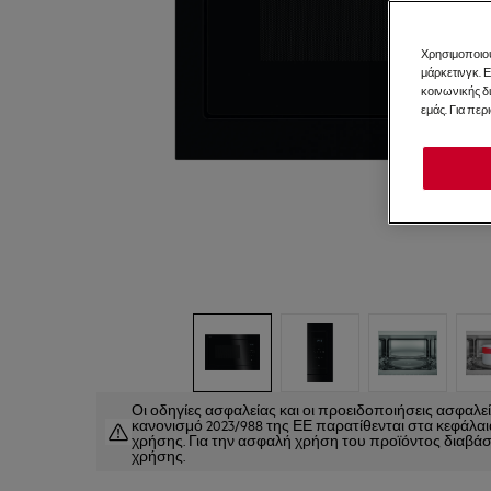
Χρησιμοποιού
μάρκετινγκ. 
κοινωνικής δ
εμάς. Για περ
Οι οδηγίες ασφαλείας και οι προειδοποιήσεις ασφαλ
κανονισμό 2023/988 της ΕΕ παρατίθενται στα κεφάλαια 
χρήσης. Για την ασφαλή χρήση του προϊόντος διαβάστ
χρήσης.