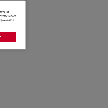
ησης και
νεργάτες μέσων
η cookie από
s