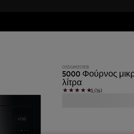
OS5GM251EB
5000 Φούρνος μικ
λίτρα
5 (14)