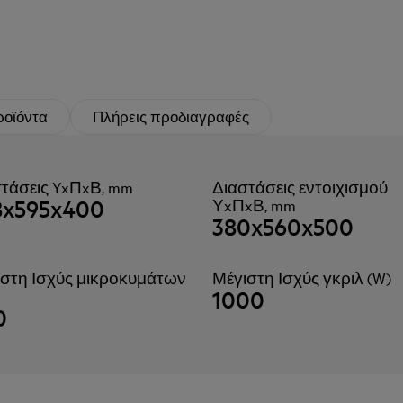
ροϊόντα
Πλήρεις προδιαγραφές
τάσεις YxΠxΒ, mm
Διαστάσεις εντοιχισμού
8x595x400
ΥxΠxΒ, mm
380x560x500
στη Ισχύς μικροκυμάτων
Μέγιστη Ισχύς γκριλ (W)
1000
0