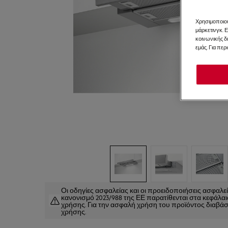
Χρησιμοποιού
μάρκετινγκ. 
κοινωνικής δ
εμάς. Για περ
Οι οδηγίες ασφαλείας και οι προειδοποιήσεις ασφαλ
κανονισμό 2023/988 της ΕΕ παρατίθενται στα κεφάλαια 
χρήσης. Για την ασφαλή χρήση του προϊόντος διαβάστ
χρήσης.