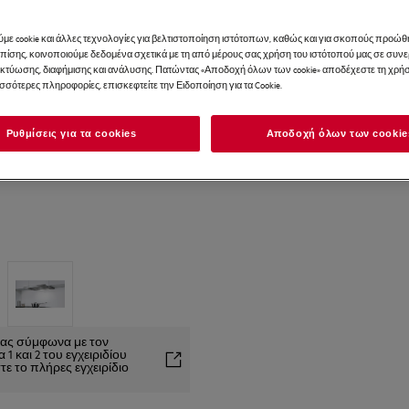
με cookie και άλλες τεχνολογίες για βελτιστοποίηση ιστότοπων, καθώς και για σκοπούς προώθ
Επίσης, κοινοποιούμε δεδομένα σχετικά με τη από μέρους σας χρήση του ιστότοπού μας σε συ
ικτύωσης, διαφήμισης και ανάλυσης. Πατώντας «Αποδοχή όλων των cookie» αποδέχεστε τη χρήσ
ισσότερες πληροφορίες, επισκεφτείτε την Ειδοποίηση για τα Cookie.
Ρυθμίσεις για τα cookies
Αποδοχή όλων των cookie
είας σύμφωνα με τον
1 και 2 του εγχειριδίου
ε το πλήρες εγχειρίδιο