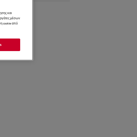
ησης και
νεργάτες μέσων
η cookie από
s