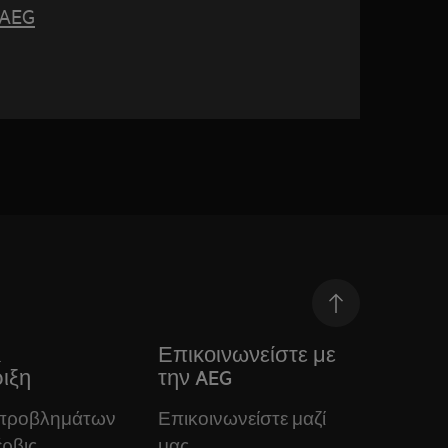
yAEG
&
Επικοινωνείστε με
ιξη
την AEG
 προβλημάτων
Επικοινωνείστε μαζί
ρβις
μας