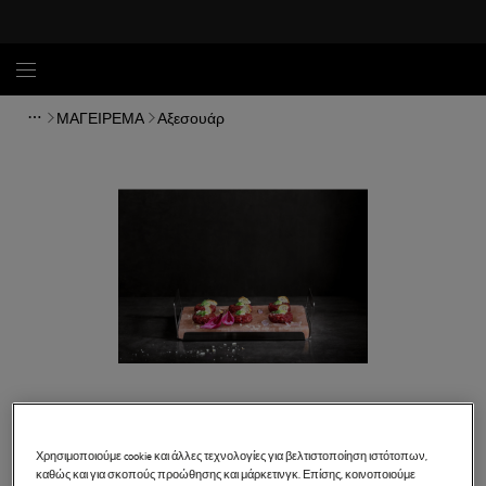
ΜΑΓΕΙΡΕΜΑ
Αξεσουάρ
Χρησιμοποιούμε cookie και άλλες τεχνολογίες για βελτιστοποίηση ιστότοπων,
καθώς και για σκοπούς προώθησης και μάρκετινγκ. Επίσης, κοινοποιούμε
A2SLT