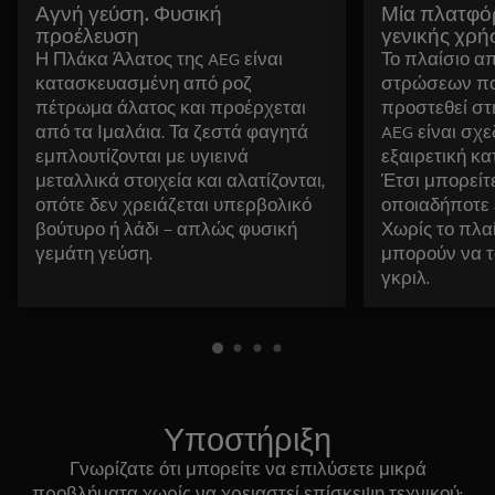
Αγνή γεύση. Φυσική
Μία πλατφό
προέλευση
γενικής χρή
Η Πλάκα Άλατος της AEG είναι
Το πλαίσιο α
κατασκευασμένη από ροζ
στρώσεων πο
πέτρωμα άλατος και προέρχεται
προστεθεί στ
από τα Ιμαλάια. Τα ζεστά φαγητά
AEG είναι σχε
εμπλουτίζονται με υγιεινά
εξαιρετική κ
μεταλλικά στοιχεία και αλατίζονται,
Έτσι μπορείτ
οπότε δεν χρειάζεται υπερβολικό
οποιαδήποτε 
βούτυρο ή λάδι – απλώς φυσική
Χωρίς το πλαί
γεμάτη γεύση.
μπορούν να τ
γκριλ.
Υποστήριξη
Γνωρίζατε ότι μπορείτε να επιλύσετε μικρά
προβλήματα χωρίς να χρειαστεί επίσκεψη τεχνικού;