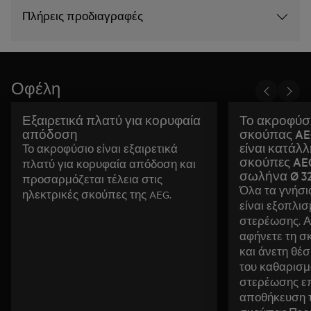
Πλήρεις προδιαγραφές
Οφέλη
Εξαιρετικά πλατύ για κορυφαία
Το ακροφύσι
απόδοση
σκούπας AEG 
είναι κατάλλ
Το ακροφύσιο είναι εξαιρετικά
σκούπες AEG
πλατύ για κορυφαία απόδοση και
σωλήνα Ø 3
προσαρμόζεται τέλεια στις
Όλα τα γνήσι
ηλεκτρικές σκούπες της AEG.
είναι εξοπλισ
στερέωσης. Α
αφήνετε τη σ
και άνετη θέσ
του καθαρισμ
στερέωσης επ
αποθήκευση τ