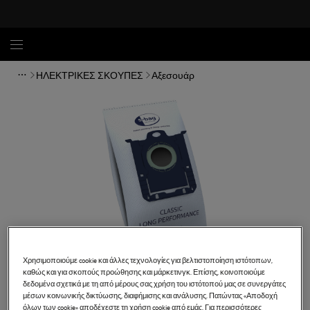
ΗΛΕΚΤΡΙΚΕΣ ΣΚΟΥΠΕΣ
Αξεσουάρ
Χρησιμοποιούμε cookie και άλλες τεχνολογίες για βελτιστοποίηση ιστότοπων,
καθώς και για σκοπούς προώθησης και μάρκετινγκ. Επίσης, κοινοποιούμε
δεδομένα σχετικά με τη από μέρους σας χρήση του ιστότοπού μας σε συνεργάτες
μέσων κοινωνικής δικτύωσης, διαφήμισης και ανάλυσης. Πατώντας «Αποδοχή
GR201SM
όλων των cookie» αποδέχεστε τη χρήση cookie από εμάς. Για περισσότερες