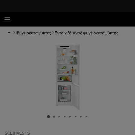
Ψυγειοκαταψύκτες
Εντοιχιζόμενος ψυγειοκαταψύκτης
SCE819E5TS