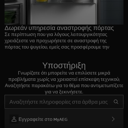
Δωρεάν υπηρεσία αναστροφής πόρτας
Σε περίπτωση που για λόγους λειτουργικότητας
χρειάζεστε να προχωρήσετε σε αναστροφή της
πόρτας του ψυγείου, εμείς σας προσφέρουμε την
υπηρεσία δωρεάν.
Η δωρεάν υπηρεσία έχει ισχύ 21 ημέρες από την
Υποστήριξη
ημερομηνία αγοράς. Επικοινωνήστε με το κέντρο
εξυπηρέτησής μας ή με το κατάστημα αγοράς για να
Γνωρίζατε ότι μπορείτε να επιλύσετε μικρά
αξιοποιήσετε αυτή την προσφορά.
προβλήματα χωρίς να χρειαστεί επίσκεψη τεχνικού;
Αναζητήστε παρακάτω για το θέμα που αντιμετωπίζετε
για να ξεκινήσετε.
Τύπος για αναζήτηση άρθρων υποστήριξης
Εγγραφείτε στο MyAEG