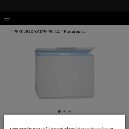
ΨΥΓΕΙΟ & ΚΑΤΑΨΥΚΤΕΣ
Καταψύκτες
AHB53011LW
Χρησιμοποιούμε cookie και άλλες τεχνολογίες για βελτιστοποίηση ιστότοπων,