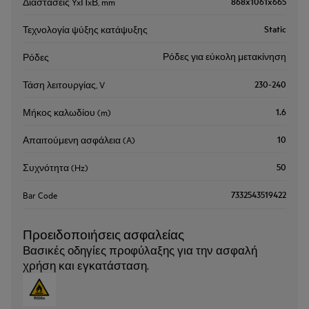
868x1061x665
Διαστάσεις YxΠxΒ, mm
Static
Τεχνολογία ψύξης κατάψυξης
Ρόδες για εύκολη μετακίνηση
Ρόδες
230-240
Τάση λειτουργίας, V
1.6
Μήκος καλωδίου (m)
10
Απαιτούμενη ασφάλεια (A)
50
Συχνότητα (Hz)
7332543519422
Bar Code
Προειδοποιήσεις ασφαλείας
Βασικές οδηγίες προφύλαξης για την ασφαλή
χρήση και εγκατάσταση.